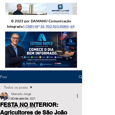
© 2023 por DAMANU Comunicação
Integrada |
CNPJ Nº
35.702.925
/0001-69
Post
Todos os posts
Marcelo Jorge
Todos os posts
23 de abr. de 2021
FESTA NO INTERIOR:
Notícias do Agreste
Agricultores de São João