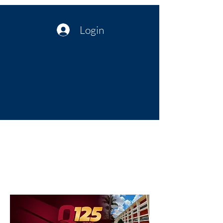
Login
Política no interior do Nordeste |
Notícias da administração Pública
| Cultura
Artes | Economia | Jornalismo
Político e Atualidades | Opinião