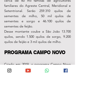
cerca de 60 mil famílias de agricultores 
familiares do Agreste Central, Meridional e 
Setentrional. Serão 259.310 quilos de 
sementes de milho, 50 mil quilos de 
sementes e sorgo e 46.100 quilos de 
sementes de feijão.
Desse montante coube a São João 13.700 
quilos, sendo 1.500 quilos de sorgo, 9.200 
quilos de feijão e 3 mil quilos de milho. 
PROGRAMA CAMPO NOVO
Criado em 2019, o programa Campo Novo 
tem como foco a entrega das sementes  
exatamente no início da quadra chuvosa, 
possibilitando o plantio nesse período no 
semiárido do estado. Só no início de 2020, o 
programa distribuiu 75 toneladas de 
sementes de sorgo, que permitiu o cultivo 
de 7.500 hectares de sorgo forrageiro, 