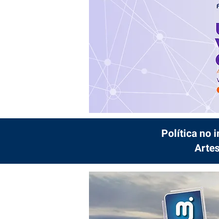
Política no 
Artes