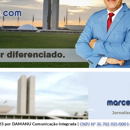
r DAMANU Comunicação Integrada |
CNPJ Nº 35.702.9
23 por DAMANU Comunicação Integrada |
CNPJ Nº 35.702.925/0001