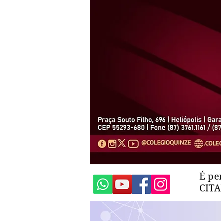
É pe
CIT