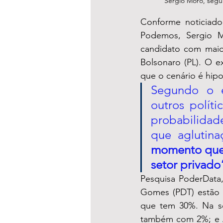
Sérgio Moro, segun
Conforme noticiado
Podemos, Sergio M
candidato com maio
Bolsonaro (PL). O ex
que o cenário é hipo
Segundo o e
outros polít
probabilidade
que aglutina
momento que m
setor privado
Pesquisa PoderData,
Gomes (PDT) estão 
que tem 30%. Na se
também com 2%; e Al