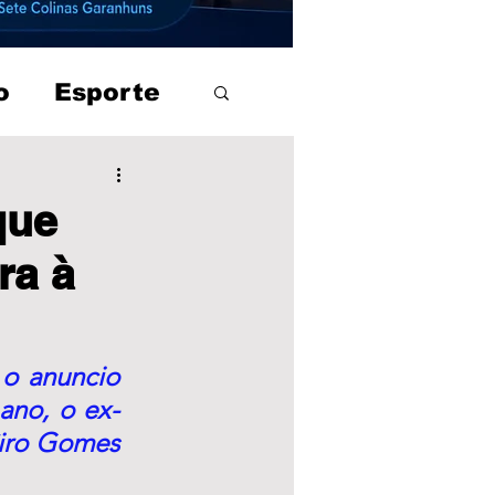
o
Esporte
que
ra à
o anuncio 
 ano, o ex-
Ciro Gomes 