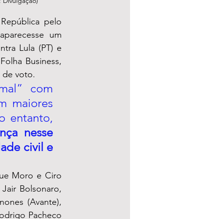
: Divulgação)
República pelo 
aparecesse um 
ra Lula (PT) e 
Folha Business, 
 de voto. 
mal” com 
m maiores 
o entanto, 
ança nesse 
de civil e 
que Moro e Ciro 
air Bolsonaro, 
nes (Avante), 
odrigo Pacheco 