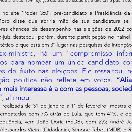
do analistas, tem rejeição das alas de esquerda e direita no país (Foto
 no site 'Poder 360', p
ré-candidato à Presidência da 
oro disse que abriria mão de sua candidatura se 
res chances de desempenho nas eleições de 2022 cont
-juiz destacou, porém, durante participação no Painel 
tético e que está em 3º lugar nas pesquisas de intenção
x-ministro, há um “compromisso infor
icos para nomear um único candidato co
s de êxito nas eleições. Ele ressaltou, n
ção política não reflete em votos. 
“Ali
ais interessa é a com as pessoas, socieda
”
, afirmou.
 realizada de 31 de janeiro a 1ª de fevereiro, mostra 
empatados com 7% atrás de Lula, que tem 41%, e de J
quência, vêm João Doria (PSDB), com 2%; André Jano
essandro Vieira (Cidadania), Simone Tebet (MDB) e R