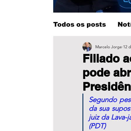
Todos os posts
Not
Entretenimento
Marcelo Jorge
12 d
Filiado 
pode abr
Presidên
Segundo pesq
da sua supost
juiz da Lava-
(PDT) 