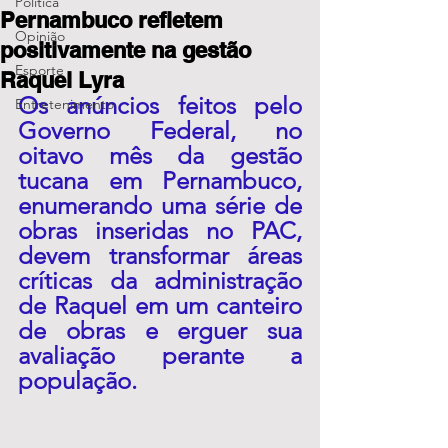
Política
Pernambuco refletem
Opinião
positivamente na gestão
Esporte
Raquel Lyra
Os anúncios feitos pelo 
Entretenimento
Governo Federal, no 
oitavo mês da gestão 
tucana em Pernambuco, 
enumerando uma série de 
obras inseridas no PAC, 
devem transformar áreas 
críticas da administração 
de Raquel em um canteiro 
de obras e erguer sua 
avaliação perante a 
população.