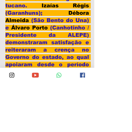
tucano. 
Izaías Régis
(Garanhuns); 
Débora 
Almeida
 (São Bento do Una) 
e 
Álvaro Porto 
(Canhotinho / 
Presidente da ALEPE) 
demonstraram satisfação e 
reiteraram a crença no 
Governo do estado, ao qual 
apoiaram desde o período 
eleitoral. 
Foto: José Matheus Santos / Recife (PE) / 