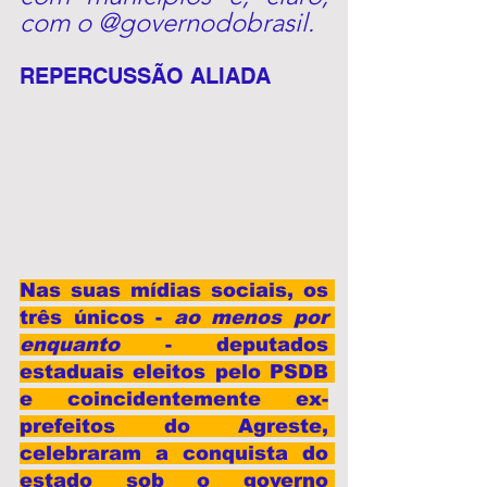
com o 
@governodobrasil
.
REPERCUSSÃO ALIADA
Nas suas mídias sociais, os 
três únicos - 
ao menos por 
enquanto 
- deputados 
estaduais eleitos pelo PSDB 
e coincidentemente ex-
prefeitos do Agreste, 
celebraram a conquista do 
estado sob o governo 