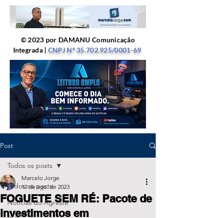
© 2023 por DAMANU Comunicação
Integrada |
CNPJ Nº
35.702.925
/0001-69
Post
Todos os posts
Marcelo Jorge
Todos os posts
12 de ago. de 2023
FOGUETE SEM RÉ: Pacote de
Notícias do Agreste
investimentos em