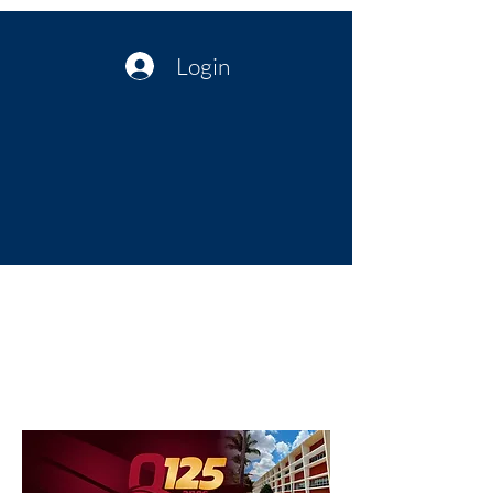
Login
Política no interior do Nordeste |
Notícias da administração Pública
| Cultura
Artes | Economia | Jornalismo
Político e Atualidades | Opinião