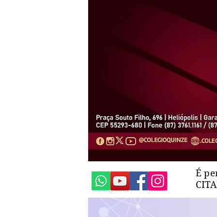
É pe
CIT