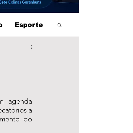
o
Esporte
m agenda 
atórios a 
mento do 