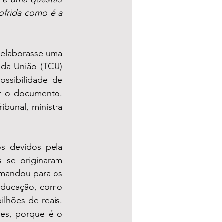
frida como é a 
elaborasse uma 
 da União (TCU) 
ssibilidade de 
r o documento. 
bunal, ministra 
s devidos pela 
 se originaram 
 mandou para os 
educação, como 
lhões de reais. 
es, porque é o 