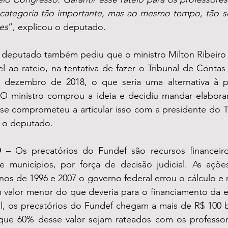
categoria tão importante, mas ao mesmo tempo, tão so
es
”, explicou o deputado.
o deputado também pediu que o ministro Milton Ribeiro 
el ao rateio, na tentativa de fazer o Tribunal de Contas
 dezembro de 2018, o que seria uma alternativa à po
O ministro comprou a ideia e decidiu mandar elabora
se comprometeu a articular isso com a presidente do Tri
u o deputado.
O
 – Os precatórios do Fundef são recursos financeiro
 municípios, por força de decisão judicial. As ações
nos de 1996 e 2007 o governo federal errou o cálculo e
m valor menor do que deveria para o financiamento da 
l, os precatórios do Fundef chegam a mais de R$ 100 bi
que 60% desse valor sejam rateados com os professor