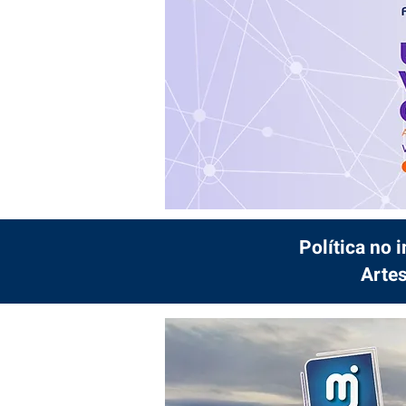
Política no 
Artes