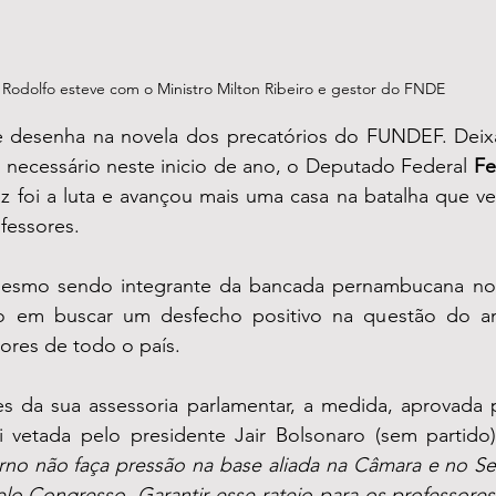
Rodolfo esteve com o Ministro Milton Ribeiro e gestor do FNDE 
e desenha na novela dos precatórios do FUNDEF. Deix
 necessário neste inicio de ano, o Deputado Federal 
ez foi a luta e avançou mais uma casa na batalha que 
fessores. 
 mesmo sendo integrante da bancada pernambucana no
o em buscar um desfecho positivo na questão do ant
ores de todo o país.  
 da sua assessoria parlamentar, a medida, aprovada 
 vetada pelo presidente Jair Bolsonaro (sem partido)
rno não faça pressão na base aliada na Câmara e no S
elo Congresso. Garantir esse rateio para os professore