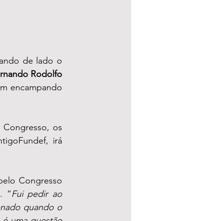
ando de lado o 
Fernando Rodolfo 
vem encampando 
 Congresso, os 
igoFundef, irá 
pelo Congresso 
. “
Fui pedir ao 
enado quando o 
s é uma questão 