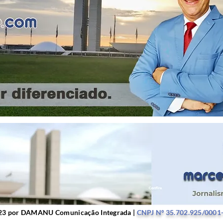
r DAMANU Comunicação Integrada |
CNPJ Nº 35.702.9
23 por DAMANU Comunicação Integrada |
CNPJ Nº 35.702.925/0001