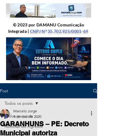
© 2023 por DAMANU Comunicação
Integrada |
CNPJ Nº
35.702.925
/0001-69
Post
Todos os posts
Marcelo Jorge
Todos os posts
4 de mai. de 2020
GARANHUNS – PE: Decreto
Notícias do Agreste
Municipal autoriza