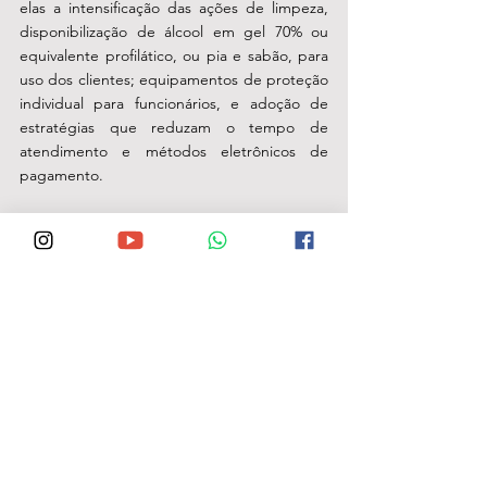
elas a intensificação das ações de limpeza, 
disponibilização de álcool em gel 70% ou 
equivalente profilático, ou pia e sabão, para 
uso dos clientes; equipamentos de proteção 
individual para funcionários, e adoção de 
estratégias que reduzam o tempo de 
atendimento e métodos eletrônicos de 
pagamento.
Em caso de descumprimento das 
recomendações, fica autorizado, aos órgãos 
competentes, a apuração de eventuais 
práticas de infrações sanitárias, previstas na 
Lei Municipal nº 3930 de 12 de setembro de 
2013 (Código Sanitário Municipal).
Assessoria de Comunicação Social e 
Imprensa – (ACSI)