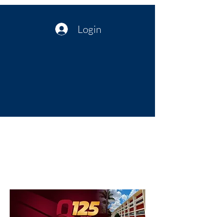
Login
Política no interior do Nordeste |
Notícias da administração Pública
| Cultura
Artes | Economia | Jornalismo
Político e Atualidades | Opinião