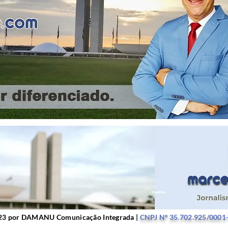
r DAMANU Comunicação Integrada |
CNPJ Nº 35.702.9
23 por DAMANU Comunicação Integrada |
CNPJ Nº 35.702.925/0001