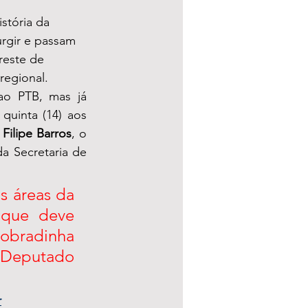
stória da 
rgir e passam 
reste de 
regional. 
ao PTB, mas já 
uinta (14) aos 
 
Filipe Barros
, o 
da Secretaria de 
s áreas da 
que deve 
obradinha 
Deputado 
r