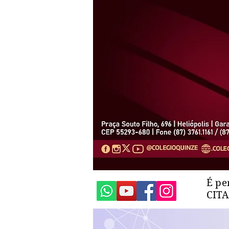
É pe
CIT