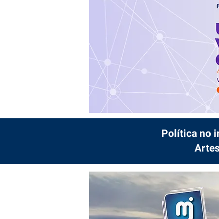
Política no 
Artes