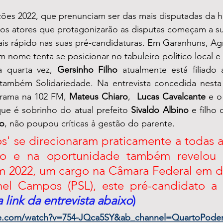
ções 2022, que prenunciam ser das mais disputadas da hi
 os atores que protagonizarão as disputas começam a su
ais rápido nas suas pré-candidaturas. Em Garanhuns, Ag
nome tenta se posicionar no tabuleiro político local e 
a quarta vez, 
Gersinho Filho
 atualmente está filiado 
ambém Solidariedade. Na entrevista concedida nesta q
rama na 102 FM, 
Mateus Chiaro
,  
Lucas Cavalcante
 e o
ue é sobrinho do atual prefeito 
Sivaldo Albino
 e filho 
no
, não poupou críticas à gestão do parente. 
s' se direcionaram praticamente a todas a
io e na oportunidade também revelou 
em 2022, um cargo na Câmara Federal em d
el Campos (PSL), este pré-candidato a 
a link da entrevista abaixo
)
be.com/watch?v=754-JQca5SY&ab_channel=QuartoPode