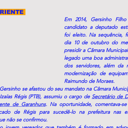
RIENTE 
Em 2014, Gersinho Filho
candidato a deputado est
foi eleito. Na sequência, f
dia 10 de outubro do me
presidir a Câmara Municipa
legado uma boa administraç
dos servidores, além da re
modernização de equipam
Raimundo de Moraes. 
 Gersinho se afastou do seu mandato na Câmara Municip
Izaías Régis (PTB), assumiu o cargo de 
Secretário de D
ente de Garanhuns
. Na oportunidade, comentava-s
cado de Régis para sucedê-lo na prefeitura nas el
ue não se confirmou. 
, o jovem vereador que também é formado em advoca