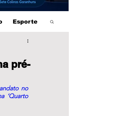
o
Esporte
a pré-
andato no 
a ‘Quarto 