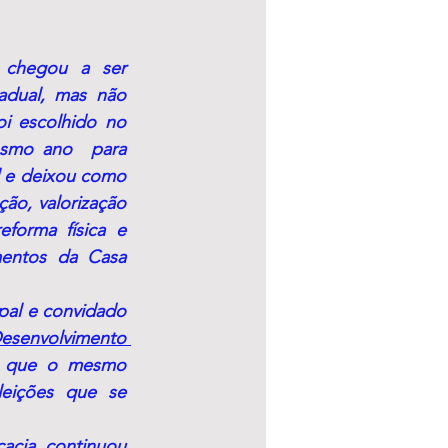
 chegou a ser 
adual, mas não 
oi escolhido no 
smo ano  para 
l e deixou como 
ão, valorização 
forma física e 
entos da Casa 
al e convidado 
esenvolvimento 
e que o mesmo 
eições que se 
cia continuou 