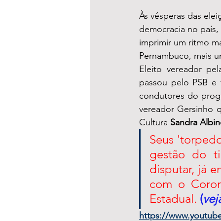
Às vésperas das elei
democracia no país,
imprimir um ritmo m
Pernambuco, mais um 
Eleito vereador pel
passou pelo PSB e t
condutores do prog
vereador Gersinho q
Cultura 
Sandra Albi
Seus 'torpedo
gestão do t
disputar, já 
com o Coron
Estadual. 
(
vej
https://www.youtu