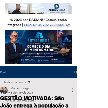
© 2023 por DAMANU Comunicação
Integrada |
CNPJ Nº
35.702.925
/0001-69
Post
Todos os posts
Marcelo Jorge
Todos os posts
5 de mar. de 2023
GESTÃO MOTIVADA: São
Notícias do Agreste
João entrega à população a