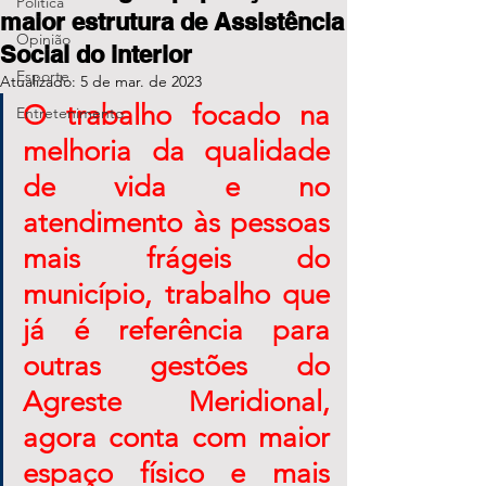
Política
maior estrutura de Assistência
Opinião
Social do interior
Esporte
Atualizado:
5 de mar. de 2023
O trabalho focado na 
Entretenimento
melhoria da qualidade 
de vida e no 
atendimento às pessoas 
mais frágeis do 
município, trabalho que 
já é referência para 
outras gestões do 
Agreste Meridional, 
agora conta com maior 
espaço físico e mais 