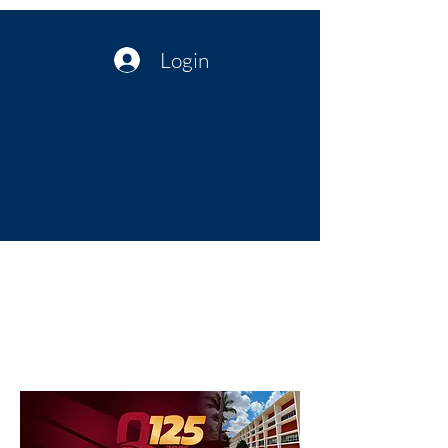
Login
Política no interior do Nordeste |
Notícias da administração Pública
| Cultura
Artes | Economia | Jornalismo
Político e Atualidades | Opinião