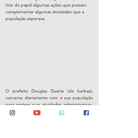
tirar do papel algumas ações que possam 
complementar algumas atividades que a 
população esperava. 
O prefeito Douglas Duarte (de barbas), 
conversa diariamente com a sua população 
para nortear suas atividades administrativas. 
Segundo o gestor "A administração é o 
povo quem faz!". (Foto: Arquivo)