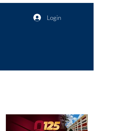
Login
Política no interior do Nordeste |
Notícias da administração Pública
| Cultura
Artes | Economia | Jornalismo
Político e Atualidades | Opinião