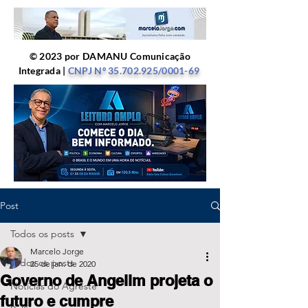
© 2023 por DAMANU Comunicação
Integrada |
CNPJ Nº
35.702.925
/0001-69
Post
Todos os posts
Marcelo Jorge
Todos os posts
25 de jan. de 2020
Governo de Angelim projeta o
Notícias do Agreste
futuro e cumpre