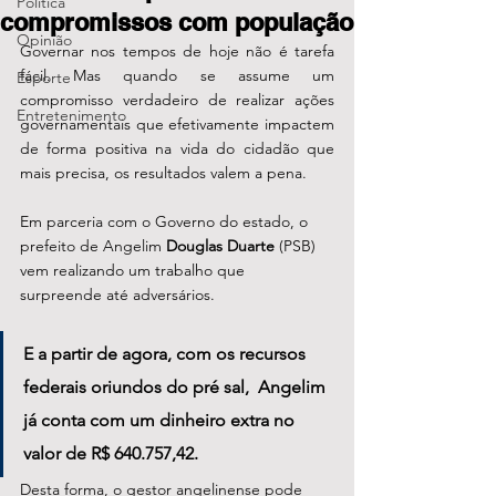
Política
compromissos com população
Opinião
Governar nos tempos de hoje não é tarefa 
fácil. Mas quando se assume um 
Esporte
compromisso verdadeiro de realizar ações 
Entretenimento
governamentais que efetivamente impactem 
de forma positiva na vida do cidadão que 
mais precisa, os resultados valem a pena.
Em parceria com o Governo do estado, o 
prefeito de Angelim 
Douglas Duarte
 (PSB) 
vem realizando um trabalho que 
surpreende até adversários. 
E a partir de agora, com os recursos 
federais oriundos do pré sal,  Angelim 
já conta com um dinheiro extra no 
valor de R$ 640.757,42.  
Desta forma, o gestor angelinense pode 