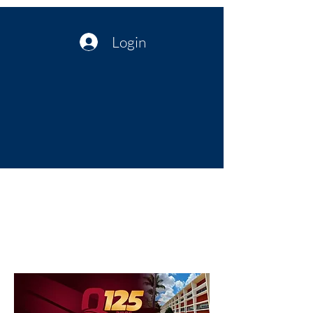
Login
Política no interior do Nordeste |
Notícias da administração Pública
| Cultura
Artes | Economia | Jornalismo
Político e Atualidades | Opinião