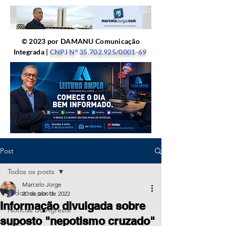
© 2023 por DAMANU Comunicação
Integrada |
CNPJ Nº
35.702.925
/0001-69
Post
Todos os posts
Marcelo Jorge
Todos os posts
20 de abr. de 2022
Informação divulgada sobre
Notícias do Agreste
suposto "nepotismo cruzado"