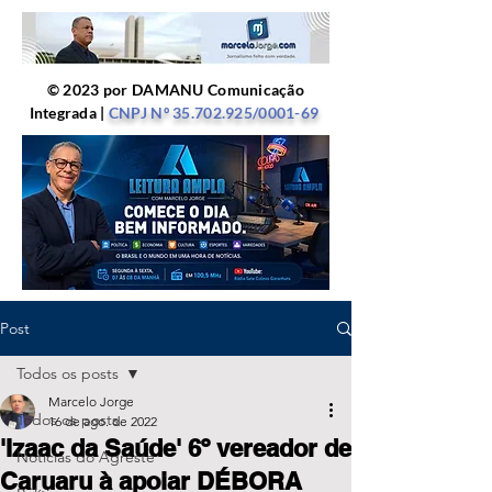
© 2023 por DAMANU Comunicação
Integrada |
CNPJ Nº
35.702.925
/0001-69
Post
Todos os posts
Marcelo Jorge
Todos os posts
16 de ago. de 2022
'Izaac da Saúde' 6º vereador de
Notícias do Agreste
Caruaru à apoiar DÉBORA