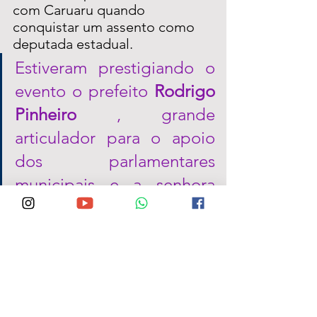
com Caruaru quando 
conquistar um assento como 
deputada estadual. 
Estiveram prestigiando o 
evento o prefeito 
Rodrigo 
Pinheiro
 , grande 
articulador para o apoio 
dos parlamentares 
municipais e a senhora 
Mércia Lyra
, mãe da 
candidata a Governadora, 
Raquel Lyra 
(PSDB).
O ato promovido pelo 
Vereador Izaac da Saúde nesta 
segunda-feira, aconteceu  as 