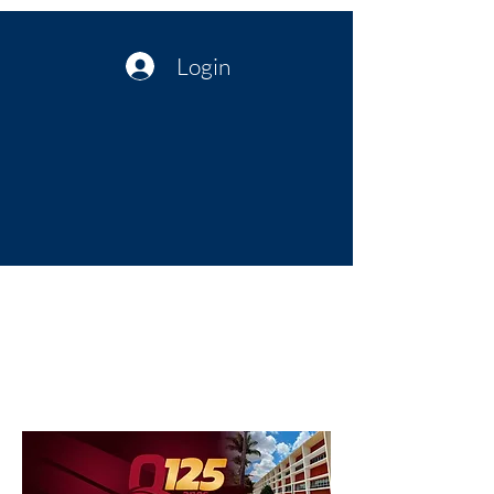
Login
Política no interior do Nordeste |
Notícias da administração Pública
| Cultura
Artes | Economia | Jornalismo
Político e Atualidades | Opinião