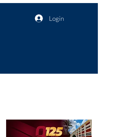
Login
Política no interior do Nordeste |
Notícias da administração Pública
| Cultura
Artes | Economia | Jornalismo
Político e Atualidades | Opinião