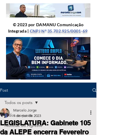
© 2023 por DAMANU Comunicação
Integrada |
CNPJ Nº
35.702.925
/0001-69
Post
Todos os posts
Marcelo Jorge
Todos os posts
1 de mar. de 2023
LEGISLATURA: Gabinete 105
Notícias do Agreste
da ALEPE encerra Fevereiro