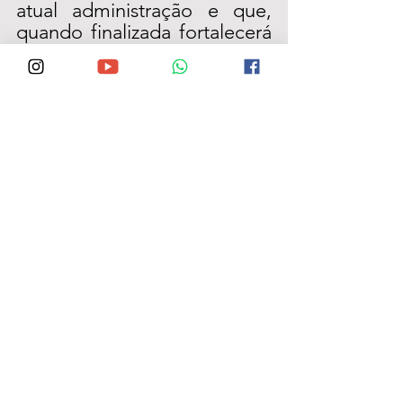
atual administração e que, 
quando finalizada fortalecerá 
a economia baseada na 
pecuária local e regional, 
ampliando o comércio de 
gado.  
BOM CONSELHO
 - O 
agreste marcou presença 
também no Gabinete 105, 
através dos os vereadores de 
Bom Conselho
 Gilmar
 e 