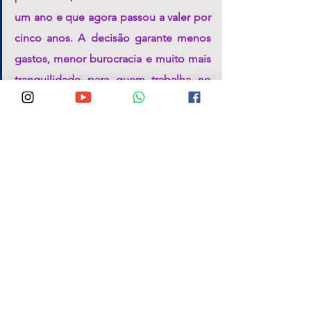
um ano e que agora passou a valer por 
cinco anos. A decisão garante menos 
gastos, menor burocracia e muito mais 
tranquilidade para quem trabalha no 
campo.
A Expo Garanhuns 2026 segue 
até este domingo (15), com 
participação de produtores de 
todo o estado, praça de 