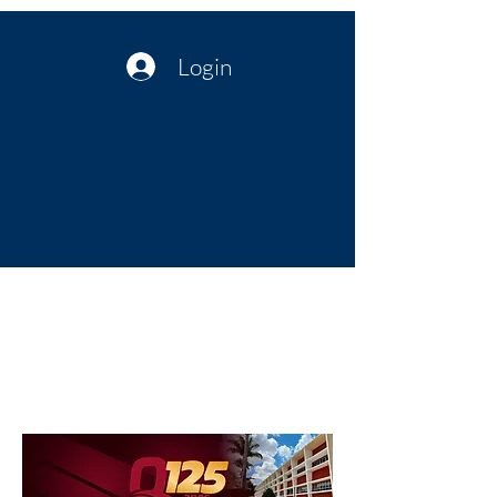
Login
Política no interior do Nordeste |
Notícias da administração Pública
| Cultura
Artes | Economia | Jornalismo
Político e Atualidades | Opinião