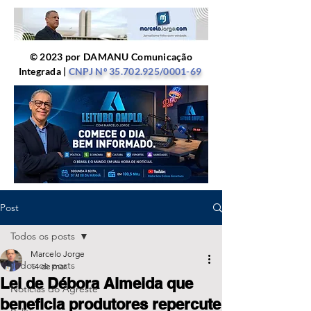
© 2023 por DAMANU Comunicação
Integrada |
CNPJ Nº
35.702.925
/0001-69
Post
Todos os posts
Marcelo Jorge
Todos os posts
14 de mar.
Lei de Débora Almeida que
Notícias do Agreste
beneficia produtores repercute