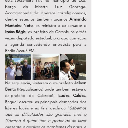
esta sexta-feira (17) no município de Exu, 
berço do Mestre Luiz Gonzaga. 
Acompanhada de diversos correligionários, 
dentre estes os também tucanos 
Armando 
Monteiro Neto
, ex ministro e ex-senador e 
Izaías Régis
, ex prefeito de Garanhuns e três 
vezes deputado estadual, o grupo começou 
a agenda concedendo entrevista para a 
Radio Acauã FM. 
Na sequência, visitaram o ex-prefeito 
Jailson 
Bento
 (Republicanos) onde também estava o 
ex-prefeito de Cabrobó, 
Eudes Caldas. 
Raquel escutou as principais demandas dos 
líderes locais e ao final declarou “
Sabemos 
que as dificuldades são grandes, mas o 
Governo é quem tem o poder de se fazer 
presente e resolver os problemas do povo, e 