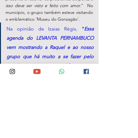
isso deve ser visto e feito com amor.
”  No 
município, o grupo também esteve visitando 
o emblemático ‘Museu do Gonzagão’.
Na opinião de Izaias Régis, 
"
Essa 
agenda do LEVANTA PERNAMBUCO 
vem mostrando a Raquel e ao nosso 
grupo que há muito a se fazer pelo 
estado, mas que é possivel fazer mais e 
melhor por todas as nossas regiões. O 
caminho está sendo aberto com muita 
coragem, verdade e disposição de 
todos nós em mudar para melhor a 
atual realidade dos pernambucanos!"
Fotos: Divulgação