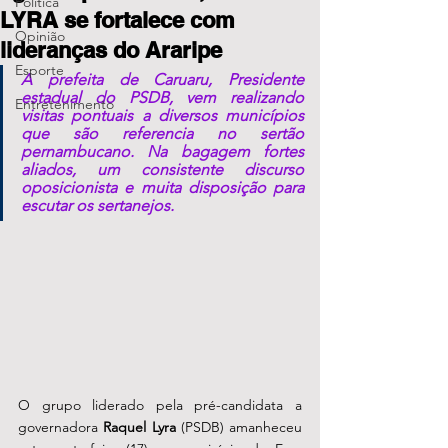
Política
LYRA se fortalece com
Opinião
lideranças do Araripe
Esporte
A prefeita de Caruaru, Presidente 
estadual do PSDB, vem realizando 
Entretenimento
visitas pontuais a diversos municípios 
que são referencia no sertão 
pernambucano. Na bagagem fortes 
aliados, um consistente discurso 
oposicionista e muita disposição para 
escutar os sertanejos. 
O grupo liderado pela pré-candidata a 
governadora 
Raquel Lyra
 (PSDB) amanheceu 