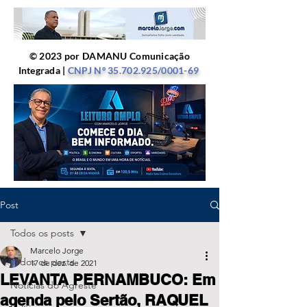
© 2023 por DAMANU Comunicação
Integrada |
CNPJ Nº
35.702.925
/0001-69
Post
Todos os posts
Marcelo Jorge
Todos os posts
17 de dez. de 2021
LEVANTA PERNAMBUCO: Em
Notícias do Agreste
agenda pelo Sertão, RAQUEL