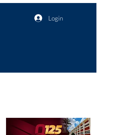
Login
Política no interior do Nordeste |
Notícias da administração Pública
| Cultura
Artes | Economia | Jornalismo
Político e Atualidades | Opinião