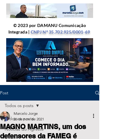
© 2023 por DAMANU Comunicação
Integrada |
CNPJ Nº
35.702.925
/0001-69
Post
Todos os posts
Marcelo Jorge
Todos os posts
26 de nov. de 2021
MAGNO MARTINS, um dos
Notícias do Agreste
defensores da FAMEG é