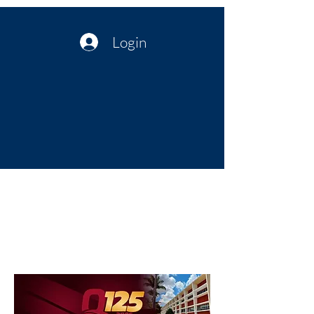
Login
Política no interior do Nordeste |
Notícias da administração Pública
| Cultura
Artes | Economia | Jornalismo
Político e Atualidades | Opinião