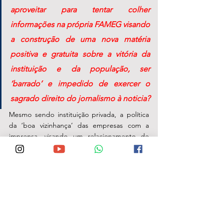
aproveitar para tentar colher 
informações na própria FAMEG visando 
a construção de uma nova matéria 
positiva e gratuita sobre a vitória da 
instituição e da população, ser 
‘barrado’ e impedido de exercer o 
sagrado direito do jornalismo à noticia? 
Mesmo sendo instituição privada, a política 
da ‘boa vizinhança’ das empresas com a 
imprensa, visando um relacionamento de 
ajuda mútua é a 
cordialidade
.
Isso me lembra um clássico da MPB, de 
autoria do Zé Geraldo chamada ‘Cidadão’, 
na qual um dos pedreiros responsáveis pela 
construção de importante obra, após sua 
conclusão, não obtém reconhecimento 
algum e tem também seu acesso 'barrado'.