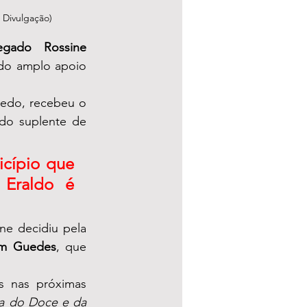
Divulgação)
egado Rossine
do amplo apoio 
edo, recebeu o 
do suplente de 
cípio que 
Eraldo é 
e decidiu pela 
m Guedes
, que 
s nas próximas 
ra do Doce e da 