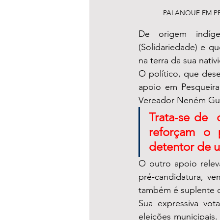
PALANQUE EM PESQ
De origem indíge
(Solidariedade) e qu
na terra da sua nativ
O político, que des
apoio em Pesqueira
Vereador Neném Gued
Trata-se de  
reforçam o 
detentor de um
O outro apoio rele
pré-candidatura, v
também é suplente d
Sua expressiva vot
eleições municipais