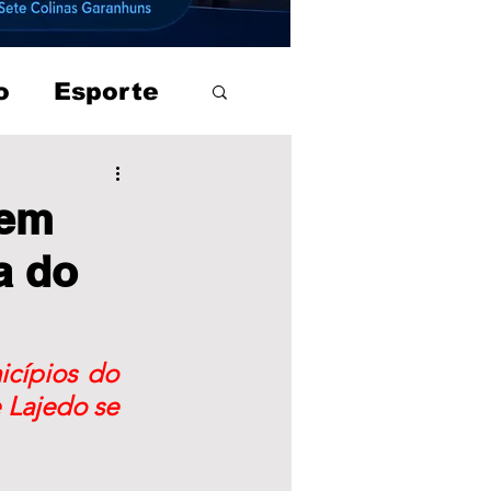
o
Esporte
 em
a do
cípios do 
 Lajedo se 