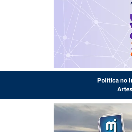
Política no 
Artes