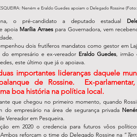
UEIRA: Neném e Eraldo Guedes apoiam o Delegado Rossine (Foto: 
na, o pré-candidato a deputado estadual 
Del
e apoia 
Marília Arraes
 para Governadora, vem receben
idade. 
empenhou dois frutíferos mandatos como gestor em Laj
 do empresário e ex-vereador 
Eraldo Guedes
, irmão 
es, este último que já o apoiava. 
duas importantes lideranças daquele muni
palanque de Rossine.  Ex-parlamentar, 
a boa história na política local. 
vante que chegou no primeiro momento, quando Rossin
em do empresário na área de segurança privada 
Nené
e Vereador em Pesqueira. 
ação em 2020 o credencia para futuros vôos político
. Ambos reforçam o time do Delegado Rossine na “
Ter