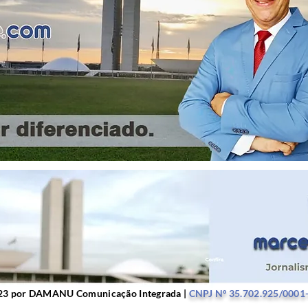
r DAMANU Comunicação Integrada |
CNPJ Nº 35.702.9
23 por DAMANU Comunicação Integrada |
CNPJ Nº 35.702.925/0001