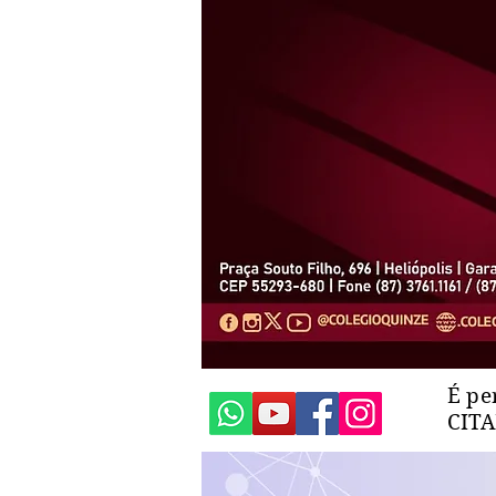
É pe
CIT