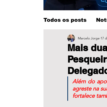
Todos os posts
Not
Entretenimento
Marcelo Jorge
17 d
Mais dua
Pesquei
Delegad
Além do apoi
agreste na su
fortalece tam