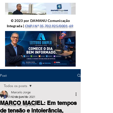
© 2023 por DAMANU Comunicação
Integrada |
CNPJ Nº
35.702.925
/0001-69
Post
Todos os posts
Marcelo Jorge
Todos os posts
12 de jun. de 2021
MARCO MACIEL: Em tempos
Notícias do Agreste
de tensão e intolerância,