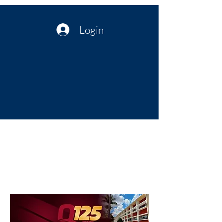
Login
Política no interior do Nordeste |
Notícias da administração Pública
| Cultura
Artes | Economia | Jornalismo
Político e Atualidades | Opinião