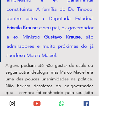
constituinte. A família do Dr. Tinoco, 
dentre estes a Deputada Estadual 
Priscila Krause 
e seu pai, ex governador 
e ex Ministro 
Gustavo Krause
, são 
admiradores e muito próximas do já 
saudoso Marco Maciel.  
Alguns 
podiam até não gostar do estilo ou 
seguir outra ideologia, mas Marco Maciel era 
uma das poucas unanimidades na política. 
Não haviam desafetos do ex-governador 
que   sempre foi conhecido pelo seu jeito 
calmo, discreto, de poucas palavras. Além 
do mais, nunca teve seu nome envolvido em 
escândalo ou qualquer menção duvidosa.
Marco Maciel estava internado em um 
hospital de Brasília, onde morava, em razão 