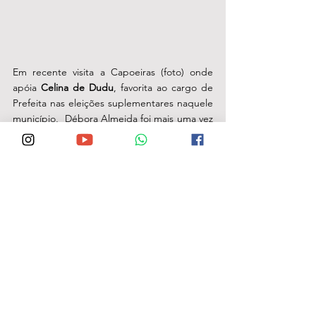
Em recente visita a Capoeiras (foto) onde 
apóia 
Celina de Dudu
, favorita ao cargo de 
Prefeita nas eleições suplementares naquele 
município,  Débora Almeida foi mais uma vez 
saudada e recebida com entusiasmo pelos 
capoeirenses. 
Quando gestora de São Bento, a mesma 
possibilitava boas parcerias com a população 
capoeirense, principalmente na facilitação 
para o acesso dos moradores à água nos 
momentos mais duros da estiagem. 
A calorosa recepção a Débora em 
Capoeiras e em outros municípios 
demonstra que um trabalho bem feito 
e a boa fama, vencem o tempo e a 