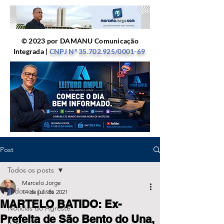
© 2023 por DAMANU Comunicação
Integrada |
CNPJ Nº
35.702.925
/0001-69
Post
Todos os posts
Marcelo Jorge
Todos os posts
14 de jul. de 2021
MARTELO BATIDO: Ex-
Notícias do Agreste
Prefeita de São Bento do Una,