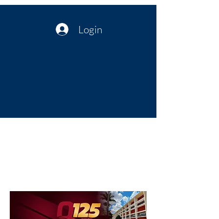
Login
Política no interior do Nordeste |
Notícias da administração Pública
| Cultura
Artes | Economia | Jornalismo
Político e Atualidades | Opinião