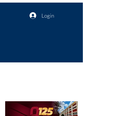
Login
Política no interior do Nordeste |
Notícias da administração Pública
| Cultura
Artes | Economia | Jornalismo
Político e Atualidades | Opinião