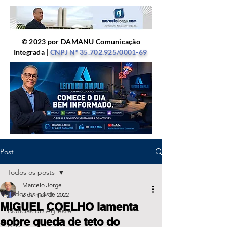
© 2023 por DAMANU Comunicação
Integrada |
CNPJ Nº
35.702.925
/0001-69
Post
Todos os posts
Marcelo Jorge
Todos os posts
2 de mai. de 2022
MIGUEL COELHO lamenta
Notícias do Agreste
sobre queda de teto do