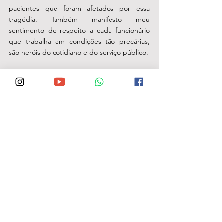
pacientes que foram afetados por essa 
tragédia. Também manifesto meu 
sentimento de respeito a cada funcionário 
que trabalha em condições tão precárias, 
são heróis do cotidiano e do serviço público. 
Esse triste episódio nos faz lamentar, mas 
também refletir. É tempo de tirar os 
pernambucanos dessa situação de 
indignidade e voltar a ter esperança e um 
pouco de respeito.
Miguel Coelho - ex-prefeito de Petrolina e 
pré-candidato a governador