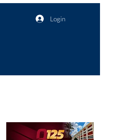
Login
Política no interior do Nordeste |
Notícias da administração Pública
| Cultura
Artes | Economia | Jornalismo
Político e Atualidades | Opinião