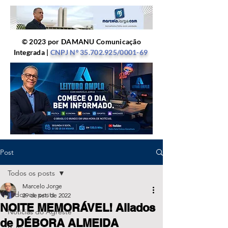
© 2023 por DAMANU Comunicação
Integrada |
CNPJ Nº
35.702.925
/0001-69
Post
Todos os posts
Marcelo Jorge
Todos os posts
29 de set. de 2022
NOITE MEMORÁVEL! Aliados
Notícias do Agreste
de DÉBORA ALMEIDA