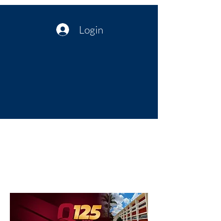
Login
Política no interior do Nordeste |
Notícias da administração Pública
| Cultura
Artes | Economia | Jornalismo
Político e Atualidades | Opinião