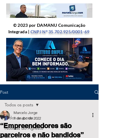
© 2023 por DAMANU Comunicação
Integrada |
CNPJ Nº
35.702.925
/0001-69
Post
Todos os posts
Marcelo Jorge
Todos os posts
7 de abr. de 2022
“Empreendedores são
Notícias do Agreste
parceiros e não bandidos”