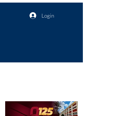
Login
Política no interior do Nordeste |
Notícias da administração Pública
| Cultura
Artes | Economia | Jornalismo
Político e Atualidades | Opinião