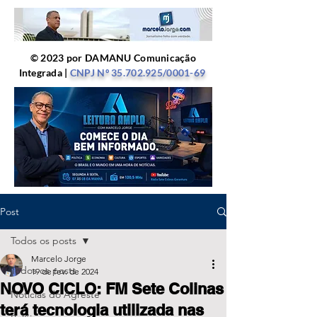
© 2023 por DAMANU Comunicação
Integrada |
CNPJ Nº
35.702.925
/0001-69
Post
Todos os posts
Marcelo Jorge
Todos os posts
19 de fev. de 2024
NOVO CICLO: FM Sete Colinas
Notícias do Agreste
terá tecnologia utilizada nas