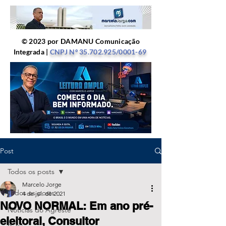
© 2023 por DAMANU Comunicação
Integrada |
CNPJ Nº
35.702.925
/0001-69
Post
Todos os posts
Marcelo Jorge
Todos os posts
4 de jul. de 2021
NOVO NORMAL: Em ano pré-
Notícias do Agreste
eleitoral, Consultor