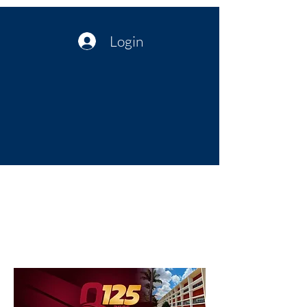
Login
Política no interior do Nordeste |
Notícias da administração Pública
| Cultura
Artes | Economia | Jornalismo
Político e Atualidades | Opinião