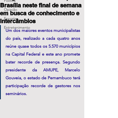
Política
Brasília neste final de semana
Opinião
em busca de conhecimento e
Esporte
intercâmbios
Entretenimento
Um dos maiores eventos municipalistas 
do país, realizado a cada quatro anos 
reúne quase todos os 5.570 municípios 
na Capital Federal e este ano promete 
bater recorde de presença. Segundo 
presidente da AMUPE, Marcelo 
Gouveia, o estado de Pernambuco terá 
participação recorde de gestores nos 
seminários.