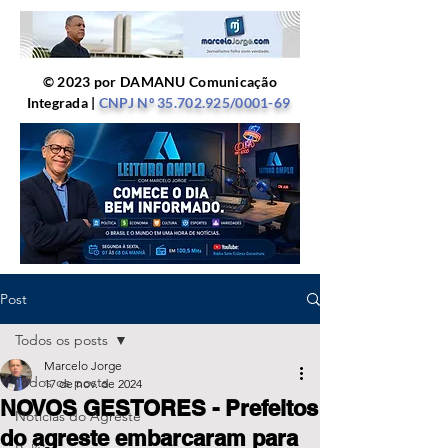
© 2023 por DAMANU Comunicação
Integrada |
CNPJ Nº
35.702.925
/0001-69
Post
Todos os posts
Marcelo Jorge
Todos os posts
17 de nov. de 2024
NOVOS GESTORES - Prefeitos
Notícias do Agreste
do agreste embarcaram para