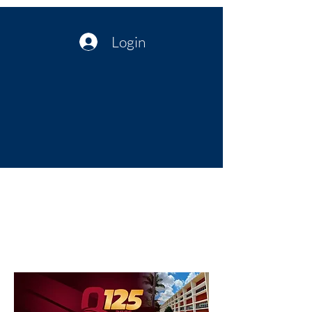
Login
Política no interior do Nordeste |
Notícias da administração Pública
| Cultura
Artes | Economia | Jornalismo
Político e Atualidades | Opinião