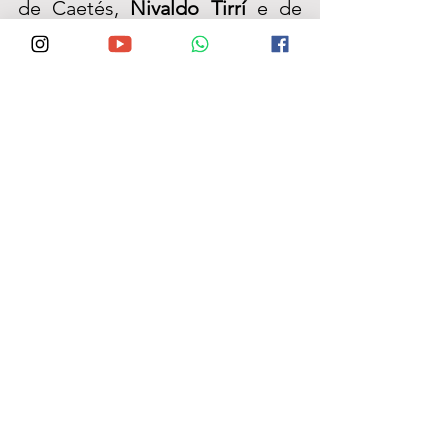
de Caetés, 
Nivaldo Tirrí 
e de 
Belo Jardim,
 Gilvandro Estrela
; 
de Bom Conselho, 
Dr. Edézio 
Ferreira
, dentre outros.         
Das sete as oito da manhã, pela 
Rádio FM Sete Colinas
 (100,5 
Mhz, através dos aparelhos que 
fisicamente sintonizam a rádio), 
pelo  site 
www.setecolinasfm.com
 ou 