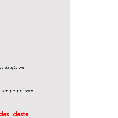
pou da ação em 
e tempo possam 
es deste 