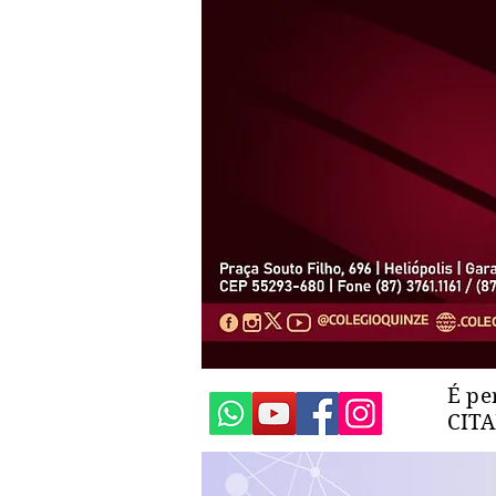
É pe
CIT