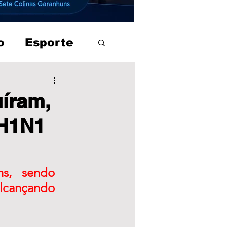
o
Esporte
íram,
 H1N1
s, sendo 
cançando 