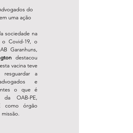
 Advogados do 
) em uma ação 
a sociedade na 
 o Covid-19, o 
presidente da OAB Garanhuns, 
ngton
 destacou 
sta vacina teve 
 resguardar a 
dvogados e 
antes o que é 
e da OAB-PE, 
 como órgão 
 missão. 