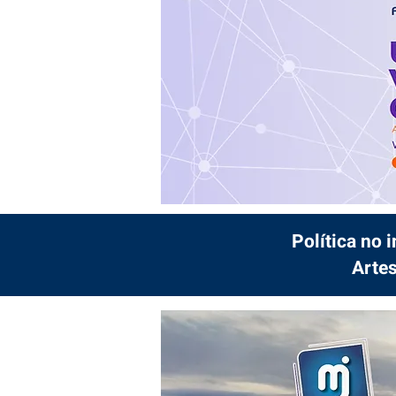
Política no 
Artes