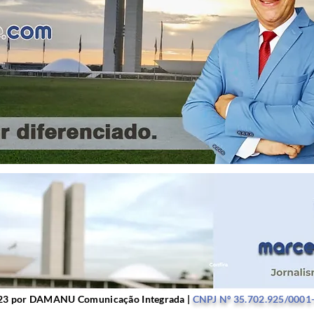
r DAMANU Comunicação Integrada |
CNPJ Nº 35.702.9
23 por DAMANU Comunicação Integrada |
CNPJ Nº 35.702.925/0001