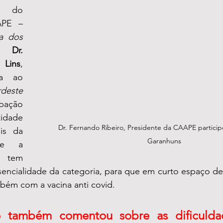
 do 
Presidente da CAAPE – 
a dos 
 
Dr. 
 Lins
, 
que em entrevista ao 
deste
ação 
dade 
Dr. Fernando Ribeiro, Presidente da CAAPE partici
is da 
Garanhuns
e a 
 tem 
sencialidade da categoria, para que em curto espaço d
bém com a vacina anti covid. 
o também comentou sobre as dificuldad