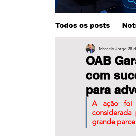
Todos os posts
Not
Entretenimento
Marcelo Jorge
28 d
OAB Gar
com suce
para adv
A ação foi
considerada
grande parcel