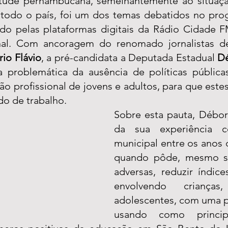
tude pernambucana, semelhantemente ao situação
todo o país, foi um dos temas debatidos no pro
ido pelas plataformas digitais da Rádio Cidade F
onal. Com ancoragem do renomado jornalistas de
io Flávio
, a pré-candidata a Deputada Estadual 
Dé
a problemática da ausência de políticas públic
ão profissional de jovens e adultos, para que este
o de trabalho. 
Sobre esta pauta, Débora
da sua experiência c
municipal entre os anos 
quando pôde, mesmo so
adversas, reduzir índice
envolvendo crianças
adolescentes, com uma po
usando como princip