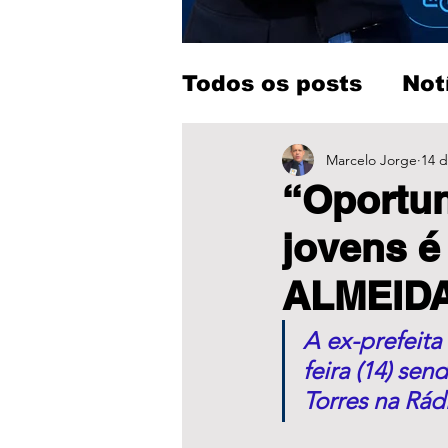
Todos os posts
Not
Entretenimento
Marcelo Jorge
14 d
“Oportun
jovens 
ALMEIDA 
A ex-prefeita
feira (14) sen
Torres na Rá