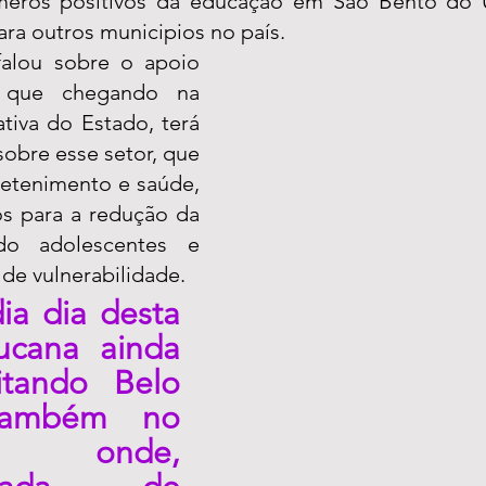
eros positivos da educação em São Bento do Una
ara outros municipios no país. 
lou sobre o apoio 
 que chegando na 
tiva do Estado, terá 
sobre esse setor, que 
etenimento e saúde, 
 para a redução da 
ndo adolescentes e 
de vulnerabilidade.  
a dia desta 
ucana ainda 
itando Belo 
também no 
e onde, 