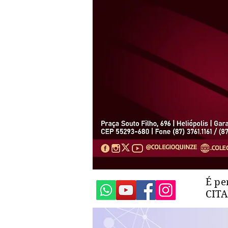
É pe
CIT