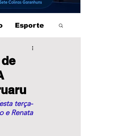
o
Esporte
 de
A
ruaru
sta terça-
o e Renata 