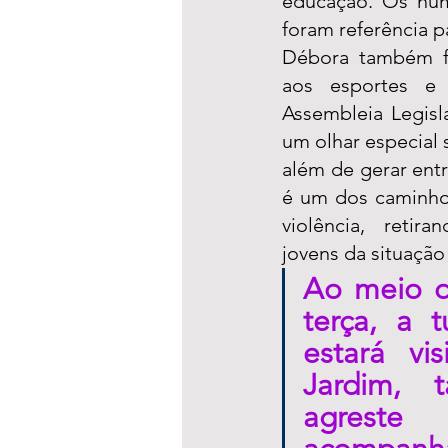
educação. Os núm
foram referência p
Débora também fa
aos esportes e
Assembleia Legisla
um olhar especial 
além de gerar entr
é um dos caminhos
violência, retira
jovens da situação 
Ao meio di
terça, a t
estará vis
Jardim, 
agrest