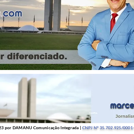
r DAMANU Comunicação Integrada |
CNPJ Nº 35.702.9
23 por DAMANU Comunicação Integrada |
CNPJ Nº 35.702.925/0001