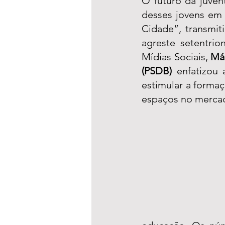
O futuro da juven
desses jovens em 
Cidade”, transmit
agreste setentri
Mídias Sociais, 
Már
(PSDB) 
enfatizou 
estimular a formaç
espaços no mercad