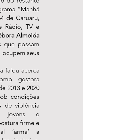
 do restante 
grama “Manhã 
M de Caruaru, 
 Rádio, TV e 
bora Almeida 
as que possam 
s ocupem seus 
 falou acerca 
omo gestora 
de 2013 e 2020 
b condições 
s de violência 
, jovens e 
stura firme e 
al ‘arma’ a 