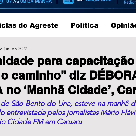
ícias do Agreste
Política
Opiniã
e jun. de 2022
idade para capacitação
é o caminho” diz DÉBOR
no ‘Manhã Cidade’, Ca
 de São Bento do Una, esteve na manhã de
do entrevistada pelos jornalistas Mário Flávi
dio Cidade FM em Caruaru 