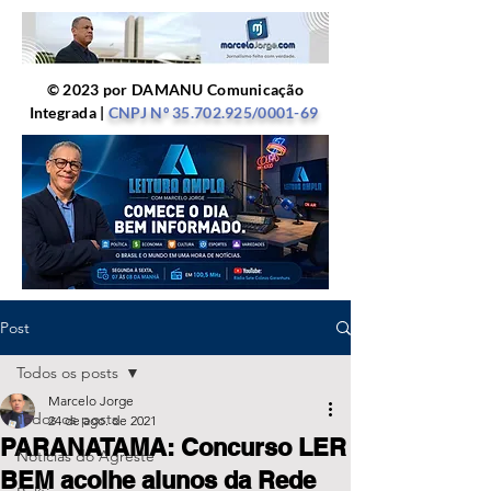
© 2023 por DAMANU Comunicação
Integrada |
CNPJ Nº
35.702.925
/0001-69
Post
Todos os posts
Marcelo Jorge
Todos os posts
24 de ago. de 2021
PARANATAMA: Concurso LER
Notícias do Agreste
BEM acolhe alunos da Rede