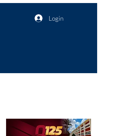
Login
Política no interior do Nordeste |
Notícias da administração Pública
| Cultura
Artes | Economia | Jornalismo
Político e Atualidades | Opinião