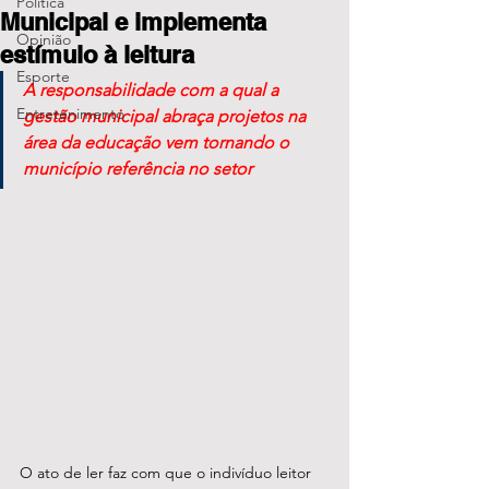
Política
Municipal e implementa
Opinião
estímulo à leitura
Esporte
A responsabilidade com a qual a 
Entretenimento
gestão municipal abraça projetos na 
área da educação vem tornando o 
município referência no setor 
O ato de ler faz com que o indivíduo leitor 