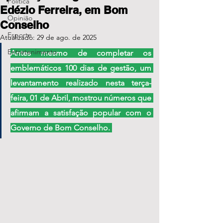
Política
Edézio Ferreira, em Bom
Opinião
Conselho
Esporte
Atualizado:
29 de ago. de 2025
Entretenimento
Antes mesmo de completar os 
emblemáticos 100 dias de gestão, um 
levantamento realizado nesta terça-
feira, 01 de Abril, mostrou números que 
afirmam a satisfação popular com o 
Governo de Bom Conselho. 