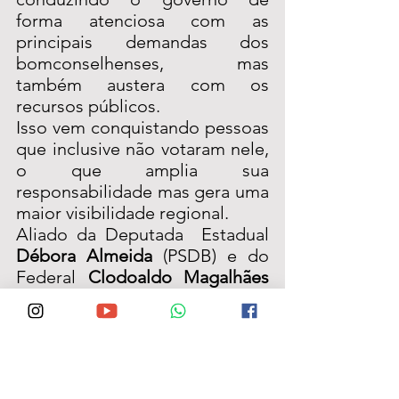
forma atenciosa com as 
principais demandas dos 
bomconselhenses, mas 
também austera com os 
recursos públicos. 
Isso vem conquistando pessoas 
que inclusive não votaram nele, 
o que amplia sua 
responsabilidade mas gera uma 
maior visibilidade regional. 
Aliado da Deputada  Estadual 
Débora Almeida
 (PSDB) e do 
Federal 
Clodoaldo Magalhães
(PV), Dr. Edézio já vem 
consolidando seu nome como 
um dos mais bem avaliados da 
região agreste.  