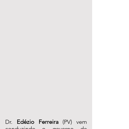
Dr. 
Edézio Ferreira 
(PV) vem 
conduzindo o governo de 