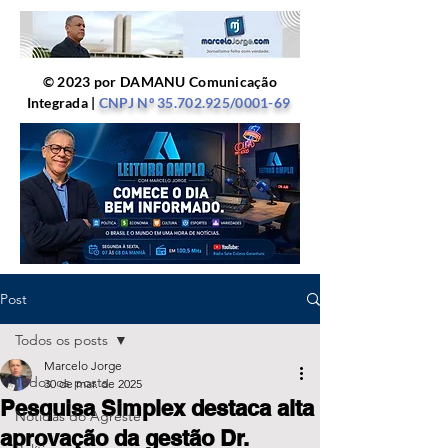
© 2023 por DAMANU Comunicação
Integrada |
CNPJ Nº
35.702.925
/0001-69
Post
Todos os posts
Marcelo Jorge
Todos os posts
30 de mar. de 2025
Pesquisa Simplex destaca alta
Notícias do Agreste
aprovação da gestão Dr.