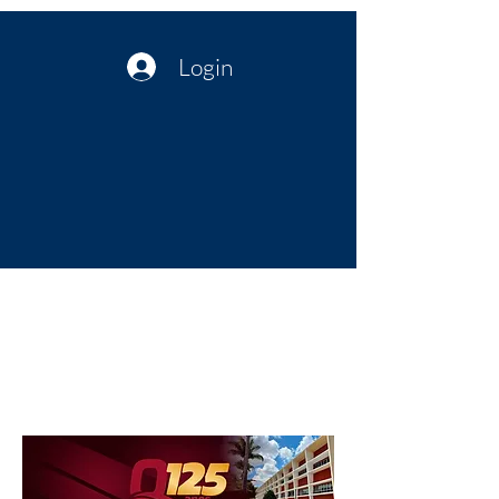
Login
Política no interior do Nordeste |
Notícias da administração Pública
| Cultura
Artes | Economia | Jornalismo
Político e Atualidades | Opinião