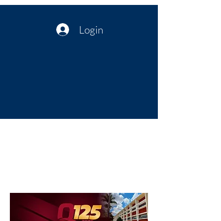
Login
Política no interior do Nordeste |
Notícias da administração Pública
| Cultura
Artes | Economia | Jornalismo
Político e Atualidades | Opinião