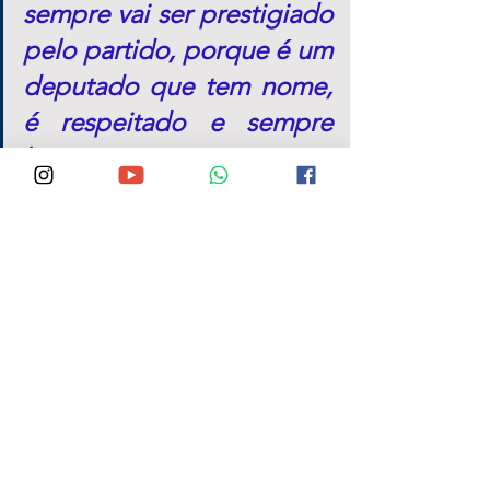
sempre vai ser prestigiado 
pelo partido, porque é um 
deputado que tem nome, 
é respeitado e sempre 
honrou o PL"
, afirmou 
Valdemar.
Único representante de 
Caruaru na Câmara Federal, 
Fernando Rodolfo vive um bom 
momento, ocupando a 
presidência de uma das mais 
importantes comissões 
permanentes do Legislativo, a 
de 
Previdência, Assistência 
Social, Infância, Adolescência e 
Família
 (CPASF).