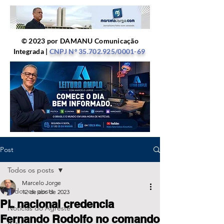
© 2023 por DAMANU Comunicação
Integrada |
CNPJ Nº
35.702.925
/0001-69
Post
Todos os posts
Marcelo Jorge
Todos os posts
12 de abr. de 2023
PL nacional credencia
Notícias do Agreste
Fernando Rodolfo no comando