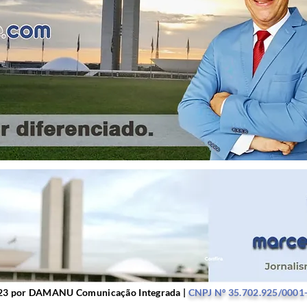
r DAMANU Comunicação Integrada |
CNPJ Nº 35.702.9
23 por DAMANU Comunicação Integrada |
CNPJ Nº 35.702.925/0001