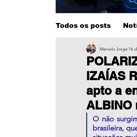
Todos os posts
Not
Entretenimento
Marcelo Jorge
16 d
POLARI
IZAÍAS R
apto a e
ALBINO 
O não surgime
brasileira, q