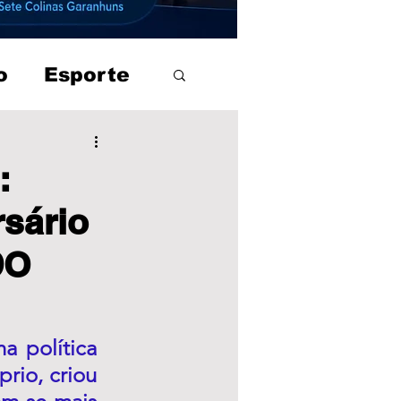
o
Esporte
:
sário
DO
 política 
rio, criou 