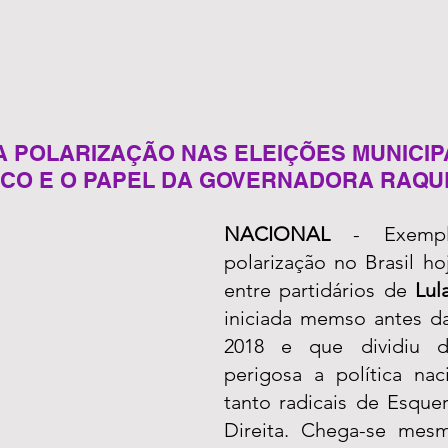
 A POLARIZAÇÃO NAS ELEIÇÕES MUNICIP
O E O PAPEL DA GOVERNADORA RAQU
NACIONAL
 - Exempl
polarização no Brasil hoj
entre partidários de 
Lul
iniciada memso antes da
2018 e que dividiu d
perigosa a política nac
tanto radicais de Esque
Direita. Chega-se mes