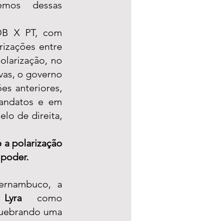
mos dessas 
DB X PT, com 
izações entre 
larização, no 
as, o governo 
s anteriores, 
andatos e em 
o de direita, 
a polarização 
poder.  
rnambuco, a 
Lyra
 como 
uebrando uma 