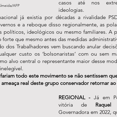
casos até nos extre
Almeida/AFP
ideologias. 
acional já existia por décadas a rivalidade PS
overnos e a reboque disso regionalmente, as polar
s políticos, ideológicos ou mesmo familiares. A po
o forte que mesmo antes das medidas administrativ
ido dos Trabalhadores vem buscando anular decisõe
qualquer custo os ‘bolsonaristas’ com ou sem m
mo alvo central o representante maior desse model
nelegível. 
fariam todo este movimento se não sentissem que 
a ameaça real deste grupo conservador retornar ao 
REGIONAL -
 Já em Pe
vitória de 
Raquel 
Governadora em 2022, q