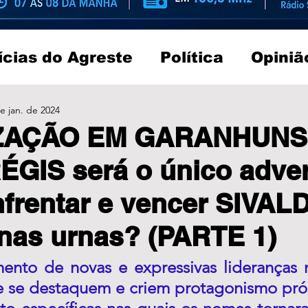
ícias do Agreste
Política
Opiniã
e jan. de 2024
ZAÇÃO EM GARANHUNS
ÉGIS será o único adver
nfrentar e vencer SIVAL
nas urnas? (PARTE 1)
nto de novas e expressivas lideranças na
ue se destaquem e criem protagonismo próp