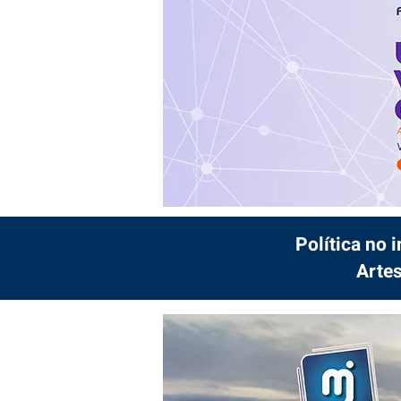
Política no 
Artes