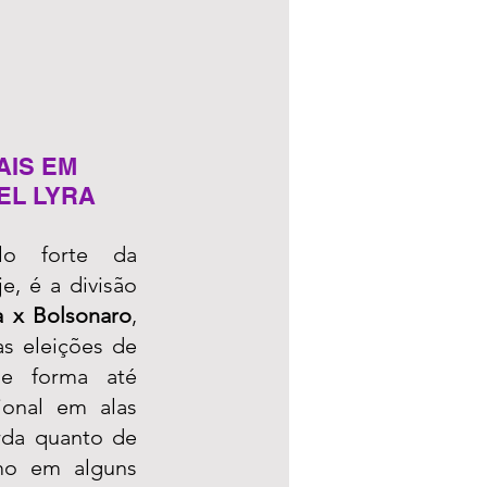
AIS EM 
EL LYRA
o forte da 
e, é a divisão 
a x Bolsonaro
, 
s eleições de 
e forma até 
ional em alas 
rda quanto de 
mo em alguns 