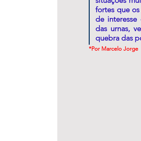
situações mui
fortes que os 
de interesse 
das urnas, v
quebra das po
*Por Marcelo Jorge