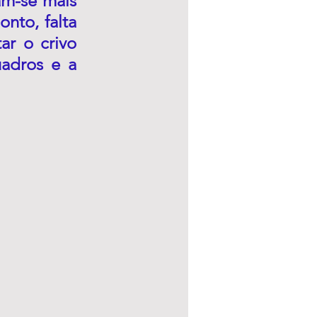
m-se mais 
nto, falta 
ar o crivo 
adros e a 