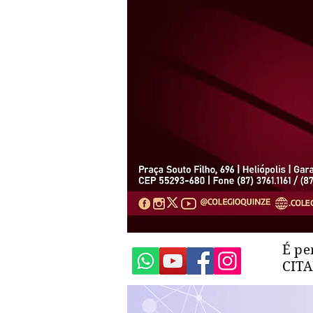
É pe
CIT