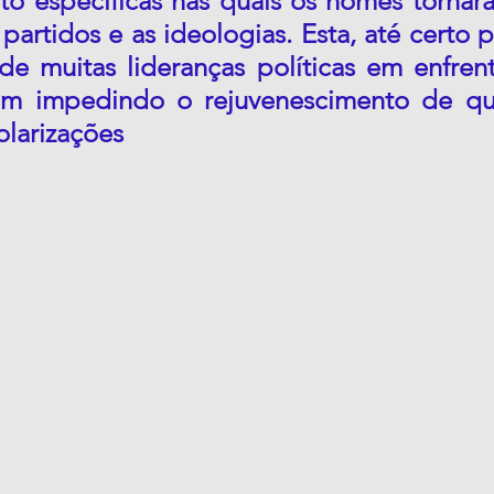
to específicas nas quais os nomes tornara
partidos e as ideologias. Esta, até certo po
de muitas lideranças políticas em enfrent
em impedindo o rejuvenescimento de qu
larizações 