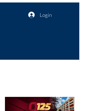
Login
Política no interior do Nordeste |
Notícias da administração Pública
| Cultura
Artes | Economia | Jornalismo
Político e Atualidades | Opinião