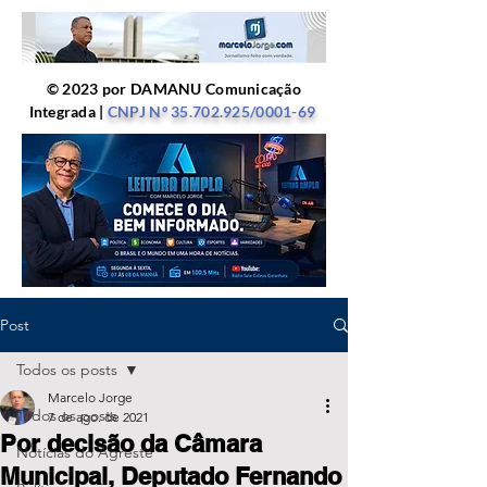
© 2023 por DAMANU Comunicação
Integrada |
CNPJ Nº
35.702.925
/0001-69
Post
Todos os posts
Marcelo Jorge
Todos os posts
7 de ago. de 2021
Por decisão da Câmara
Notícias do Agreste
Municipal, Deputado Fernando