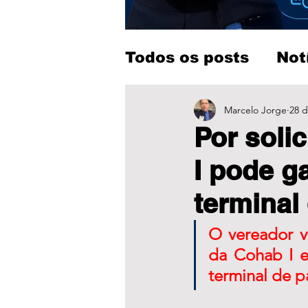
Todos os posts
Not
Entretenimento
Marcelo Jorge
28 d
Por soli
I pode g
terminal
O vereador v
da Cohab I e
terminal de p