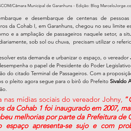
SCOM/Câmara Municipal de Garanhuns - Edição: Blog MarceloJorge.c
embarque e desembarque de centenas de pessoas d
iros da Cohab I, em Garanhuns, chegou no seu limite es
rno e a ampliação de passageiros naquele setor, a situ
diariamente, sob sol ou chuva,  precisam utilizar o refer
esolver esta demanda e urbanizar o espaço, o vereador 
esempenha o papel de Presidente do Poder Legislativo 
ção do citado Terminal de Passageiros. Com a proposiçã
 o pleito agora segue para o birô do Prefeito 
Sivaldo 
ão. 
 nas mídias sociais do vereador Johny, 
“
s da Cohab 1 foi inaugurado em 2007, mas 
beu melhorias por parte da Prefeitura de 
o espaço apresenta-se sujo e com prob