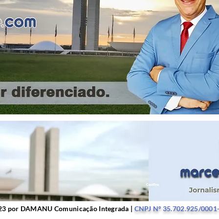
r DAMANU Comunicação Integrada |
CNPJ Nº 35.702.9
23 por DAMANU Comunicação Integrada |
CNPJ Nº 35.702.925/0001