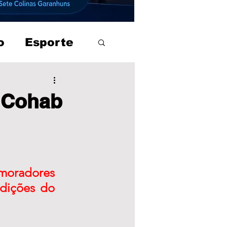
o
Esporte
, Cohab
moradores 
dições do 