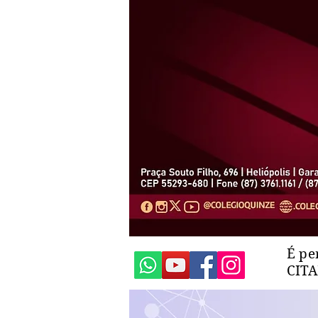
É pe
CIT