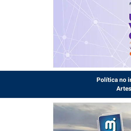
Política no 
Artes