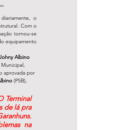
om
iariamente, o 
trutural. Com o 
ação tornou-se 
ido equipamento 
Johny Albino
Municipal, 
o aprovada por 
Albino
 (PSB), 
O Terminal 
de lá pra 
Garanhuns. 
lemas na 