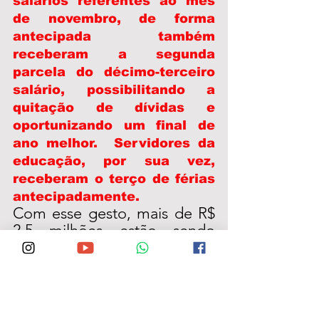
salários referentes ao mês 
de novembro, de forma 
antecipada  também 
receberam a segunda 
parcela do décimo-terceiro 
salário, possibilitando a 
quitação de dívidas e 
oportunizando um final de 
ano melhor.  Servidores da 
educação, por sua vez, 
receberam o terço de férias 
antecipadamente. 
Com esse gesto, mais de R$ 
2,5 milhões estão sendo 
injetados no comércio local, 
gerando um 
impulsionamento na 
economia local e regional.