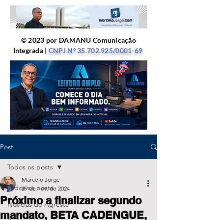
© 2023 por DAMANU Comunicação
Integrada |
CNPJ Nº
35.702.925
/0001-69
Post
Todos os posts
Marcelo Jorge
Todos os posts
29 de nov. de 2024
Próximo a finalizar segundo
Notícias do Agreste
mandato, BETA CADENGUE,