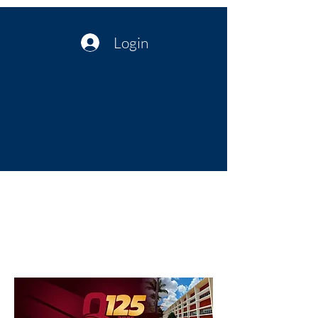
Login
Política no interior do Nordeste |
Notícias da administração Pública
| Cultura
Artes | Economia | Jornalismo
Político e Atualidades | Opinião