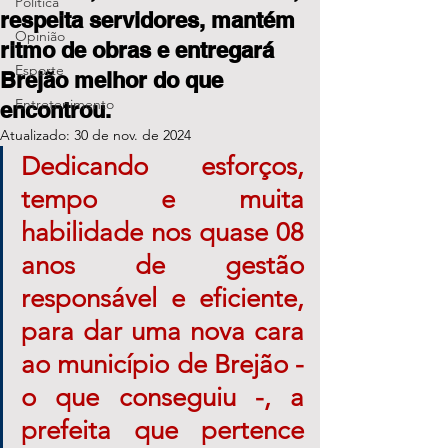
Política
respeita servidores, mantém
Opinião
ritmo de obras e entregará
Esporte
Brejão melhor do que
Entretenimento
encontrou.
Atualizado:
30 de nov. de 2024
Dedicando esforços, 
tempo e muita 
habilidade nos quase 08 
anos de gestão 
responsável e eficiente, 
para dar uma nova cara 
ao município de Brejão - 
o que conseguiu -, a 
prefeita que pertence 