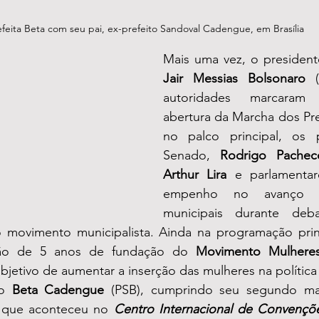
efeita Beta com seu pai, ex-prefeito Sandoval Cadengue, em Brasília
Jair Messias Bolsonaro
 (
autoridades marcaram
abertura da Marcha dos Pre
no palco principal, os p
Senado, 
Rodrigo Pachec
Arthur Lira
 e parlamentar
empenho no avanço d
municipais durante deb
do movimento municipalista. Ainda na programação princ
ção de 5 anos de fundação do 
Movimento Mulheres 
etivo de aumentar a inserção das mulheres na política b
o 
Beta Cadengue
 (PSB), cumprindo seu segundo man
 que aconteceu no 
Centro Internacional de Convençõe