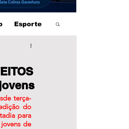
o
Esporte
FEITOS
jovens
sde terça-
edição do 
tadia para 
jovens de 