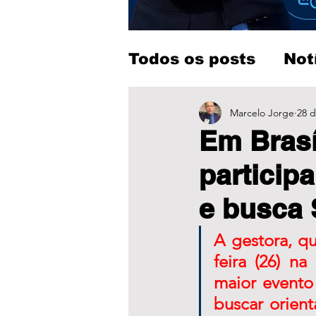
Todos os posts
Not
Entretenimento
Marcelo Jorge
28 d
Em Bras
partici
e busca 
A gestora, q
feira (26) na
maior evento 
buscar orien