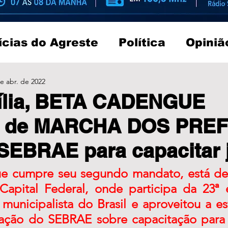
ícias do Agreste
Política
Opiniã
e abr. de 2022
ília, BETA CADENGUE
pa de MARCHA DOS PRE
SEBRAE para capacitar 
ue cumpre seu segundo mandato, está de
 Capital Federal, onde participa da 23ª 
municipalista do Brasil e aproveitou a es
tação do SEBRAE sobre capacitação para 