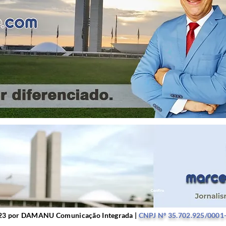
r DAMANU Comunicação Integrada |
CNPJ Nº 35.702.9
23 por DAMANU Comunicação Integrada |
CNPJ Nº 35.702.925/0001