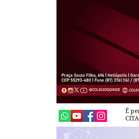
É pe
CIT