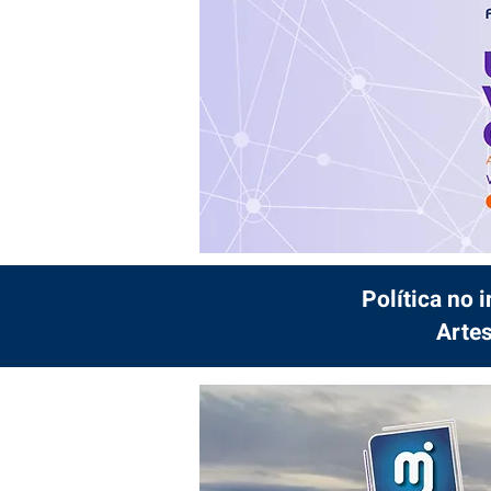
Política no 
Artes