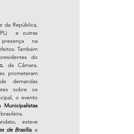
Mais uma vez, o presidente da República, 
PL)  e outras 
 presença na 
feitos. Também 
residentes do 
o
, da Câmara, 
es prometeram 
e demandas 
ates sobre os 
ipal, o evento 
Municipalistas
rasileira.
dato,  esteve 
s de Brasília
, e 