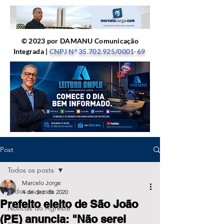
© 2023 por DAMANU Comunicação
Integrada |
CNPJ Nº
35.702.925
/0001-69
Post
Todos os posts
Marcelo Jorge
Todos os posts
4 de dez. de 2020
Prefeito eleito de São João
Notícias do Agreste
(PE) anuncia: "Não serei