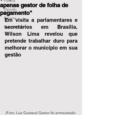
Política
apenas gestor de folha de
Opinião
pagamento"
Esporte
Em visita a parlamentares e 
secretários em Brasília, 
Entretenimento
Wilson Lima revelou que 
pretende trabalhar duro para 
melhorar o município em sua 
gestão 
(Foto: Luiz Gustavo) Gestor foi entrevistado 