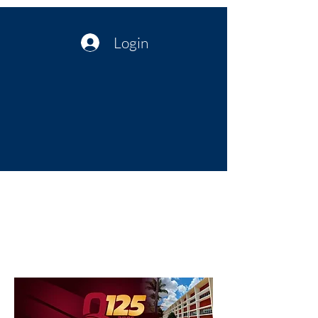
Login
Política no interior do Nordeste |
Notícias da administração Pública
| Cultura
Artes | Economia | Jornalismo
Político e Atualidades | Opinião