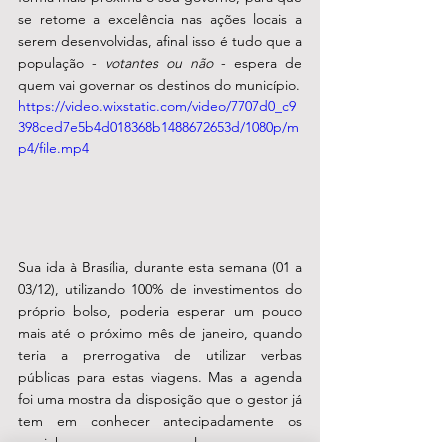
se retome a excelência nas ações locais a 
serem desenvolvidas, afinal isso é tudo que a 
população - 
votantes ou não
 - espera de 
quem vai governar os destinos do município. 
https://video.wixstatic.com/video/7707d0_c9
398ced7e5b4d018368b1488672653d/1080p/m
p4/file.mp4
Sua ida à Brasília, durante esta semana (01 a 
03/12), utilizando 100% de investimentos do 
próprio bolso, poderia esperar um pouco 
mais até o próximo mês de janeiro, quando 
teria a prerrogativa de utilizar verbas 
públicas para estas viagens. Mas a agenda 
foi uma mostra da disposição que o gestor já 
tem em conhecer antecipadamente os 
caminhos que possam levar para seu 