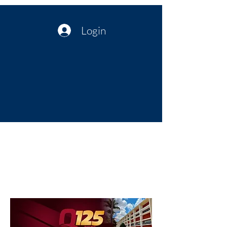
Login
Política no interior do Nordeste |
Notícias da administração Pública
| Cultura
Artes | Economia | Jornalismo
Político e Atualidades | Opinião