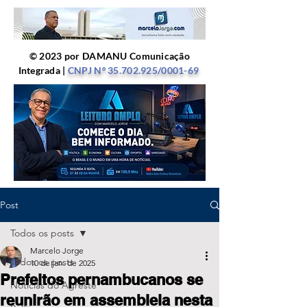
© 2023 por DAMANU Comunicação
Integrada |
CNPJ Nº
35.702.925
/0001-69
Post
Todos os posts
Marcelo Jorge
Todos os posts
10 de jan. de 2025
Prefeitos pernambucanos se
Notícias do Agreste
reunirão em assembleia nesta