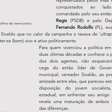
representados pelos mais d
conquistados ao lad
comandado pelo seu então
Regis 
clima de reencontro
Fernando Rodolfo
 (PL), ex
so Sivaldo que no calor da campanha o taxava de ‘
ultra
r-se (bem) vivo e ativo politicamente. 
Para quem vivenciou a política em
duas últimas décadas e conhece o p
dos dois agentes, não esquecerá 
cega do então líder de Gover
municipal, vereador Sivaldo, ao pref
amizade entre eles, que pareceu es
disposição do jovem socialista
estadual, em enfrentar seu amigo n
revela uma maturação de ambos 
das diferenças. 