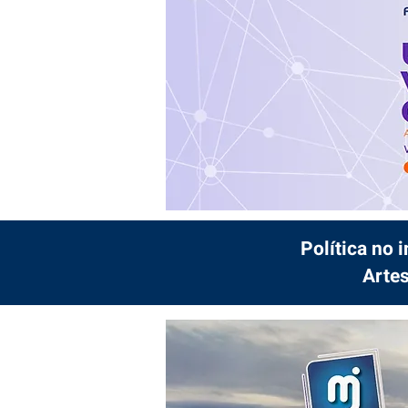
Política no 
Artes