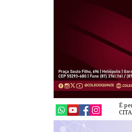
É pe
CIT