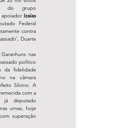
e 20 mil votos 
o do grupo 
 apoiador 
Izaías 
(PSDB) e pelo Deputado Federal 
atamente contra 
passado
’, Duarte 
 Garanhuns nas 
assado político 
da fidelidade 
no na câmara 
eito Silvino. A 
tremecida com a 
, já deputado 
as urnas, hoje 
com superação 