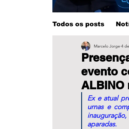
Todos os posts
Not
Entretenimento
Marcelo Jorge
4 de
Presenç
evento 
ALBINO 
Ex e atual pr
urnas e comp
inauguração
aparadas.