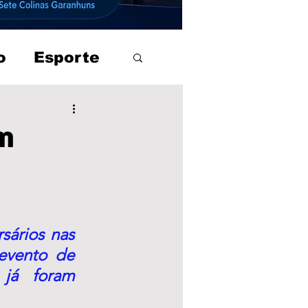
o
Esporte
m
ários nas 
evento de 
já foram 