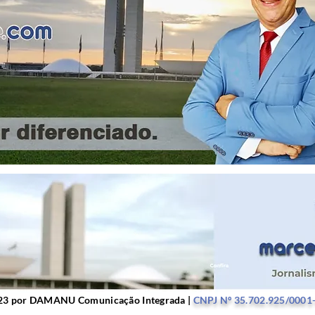
r DAMANU Comunicação Integrada |
CNPJ Nº 35.702.9
23 por DAMANU Comunicação Integrada |
CNPJ Nº 35.702.925/0001