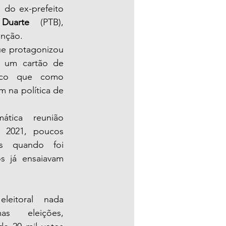
 do ex-prefeito 
o Duarte 
(PTB), 
enção. 
ue protagonizou 
 um cartão de 
ico que como 
 na política de 
tica reunião 
 2021, poucos 
s quando foi 
s já ensaiavam 
eitoral nada 
as eleições, 