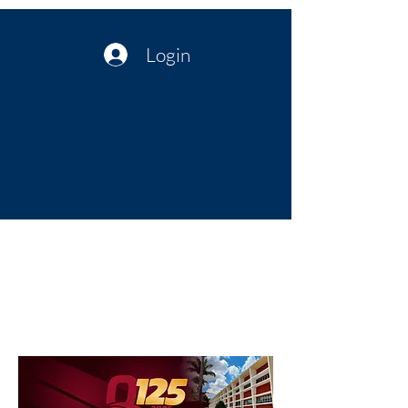
Login
Política no interior do Nordeste |
Notícias da administração Pública
| Cultura
Artes | Economia | Jornalismo
Político e Atualidades | Opinião