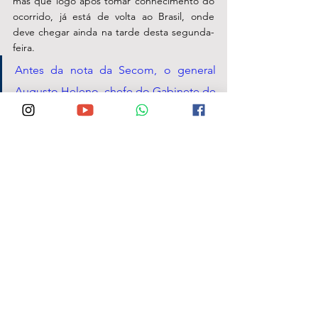
mas que logo após tomar conhecimento do 
ocorrido, já está de volta ao Brasil, onde 
deve chegar ainda na tarde desta segunda-
feira. 
Antes da nota da Secom, o general 
Augusto Heleno, chefe do Gabinete de 
Segurança Institucional da Presidência 
da República, havia confirmado a 
internação do presidente. “Foi levado 
ao hospital Vila Nova Star, em São 
Paulo, para exames”, limitou-se a dizer.
Ver tudo