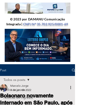
© 2023 por DAMANU Comunicação
Integrada |
CNPJ Nº
35.702.925
/0001-69
Post
Todos os posts
Marcelo Jorge
Todos os posts
3 de jan. de 2022
Bolsonaro novamente
Notícias do Agreste
internado em São Paulo, após