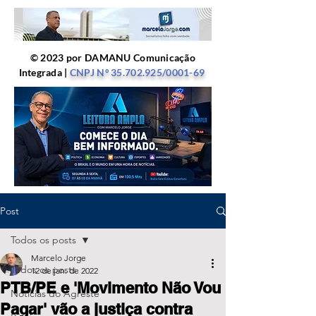
© 2023 por DAMANU Comunicação
Integrada |
CNPJ Nº
35.702.925
/0001-69
Post
Todos os posts
Marcelo Jorge
Todos os posts
12 de jan. de 2022
PTB/PE e 'Movimento Não Vou
Notícias do Agreste
Pagar' vão a justiça contra