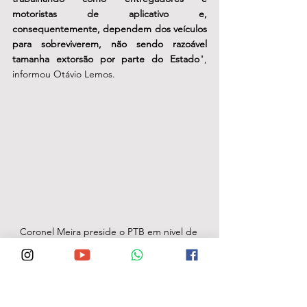
motoristas de aplicativo e, 
consequentemente, dependem dos veículos 
para sobreviverem, não sendo razoável 
tamanha extorsão por parte do Estado
", 
informou Otávio Lemos. 
Coronel Meira preside o PTB em nível de 
estado
"
Vejam o quanto esse PSB tem sido maléfico 
para nosso Estado. Se não bastassem as 
falcatruas acumuladas nas últimas gestões, 