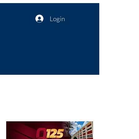
Login
Política no interior do Nordeste |
Notícias da administração Pública
| Cultura
Artes | Economia | Jornalismo
Político e Atualidades | Opinião