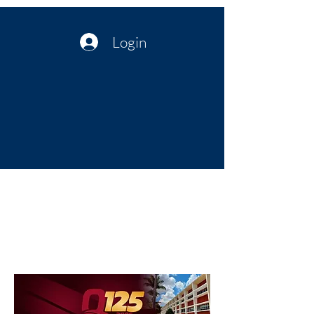
Login
Política no interior do Nordeste |
Notícias da administração Pública
| Cultura
Artes | Economia | Jornalismo
Político e Atualidades | Opinião