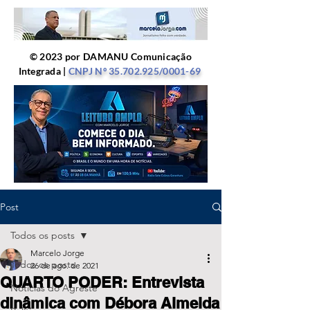
© 2023 por DAMANU Comunicação
Integrada |
CNPJ Nº
35.702.925
/0001-69
Post
Todos os posts
Marcelo Jorge
Todos os posts
26 de ago. de 2021
QUARTO PODER: Entrevista
Notícias do Agreste
dinâmica com Débora Almeida