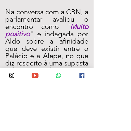
Na conversa com a CBN, a 
parlamentar avaliou o 
encontro como "
Muito 
positivo
" e indagada por 
Aldo sobre a afinidade 
que deve existir entre o 
Palácio e a Alepe, no que 
diz respeito à uma suposta 
reforma administrativa, 
Débora defendeu 
“
A 
necessidade de que isso 
aconteça, pois esta pauta 
fez parte dos planos de 
Governo de Raquel 
durante a campanha e é 
consenso entre a maioria 
dos deputados, pois todos 