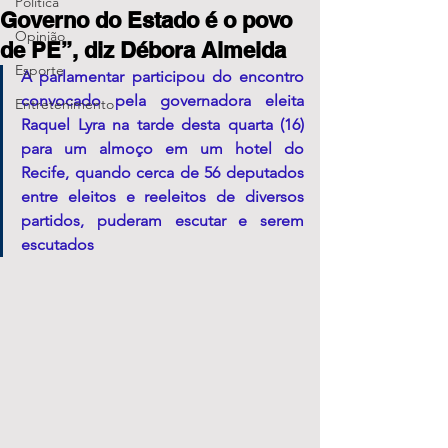
Política
Governo do Estado é o povo
Opinião
de PE”, diz Débora Almeida
Esporte
A parlamentar participou do encontro 
convocado pela governadora eleita 
Entretenimento
Raquel Lyra na tarde desta quarta (16) 
para um almoço em um hotel do 
Recife, quando cerca de 56 deputados 
entre eleitos e reeleitos de diversos 
partidos, puderam escutar e serem 
escutados 