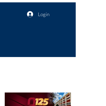
Login
Política no interior do Nordeste |
Notícias da administração Pública
| Cultura
Artes | Economia | Jornalismo
Político e Atualidades | Opinião