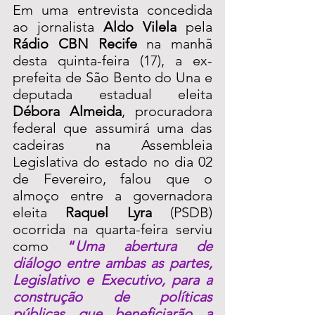
Em uma entrevista concedida 
ao jornalista 
Aldo Vilela 
pela 
Rádio CBN Recife
 na manhã 
desta quinta-feira (17), a ex-
prefeita de São Bento do Una e 
deputada estadual eleita 
Débora Almeida
, procuradora 
federal que assumirá uma das 
cadeiras na Assembleia 
Legislativa do estado no dia 02 
de Fevereiro, falou que o 
almoço entre a governadora 
eleita 
Raquel Lyra
 (PSDB) 
ocorrida na quarta-feira serviu 
como
“
Uma abertura de 
diálogo entre ambas as partes, 
Legislativo e Executivo, para a 
construção de políticas 
públicas que beneficiarão a 