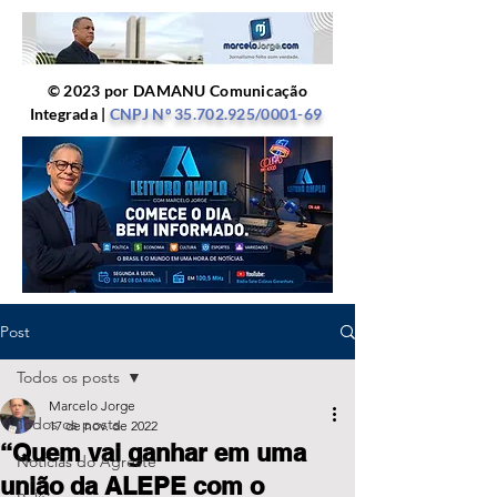
© 2023 por DAMANU Comunicação
Integrada |
CNPJ Nº
35.702.925
/0001-69
Post
Todos os posts
Marcelo Jorge
Todos os posts
17 de nov. de 2022
“Quem vai ganhar em uma
Notícias do Agreste
união da ALEPE com o