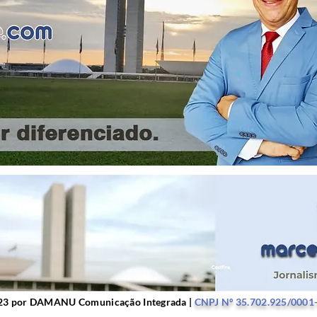
r DAMANU Comunicação Integrada |
CNPJ Nº 35.702.9
23 por DAMANU Comunicação Integrada |
CNPJ Nº 35.702.925/0001