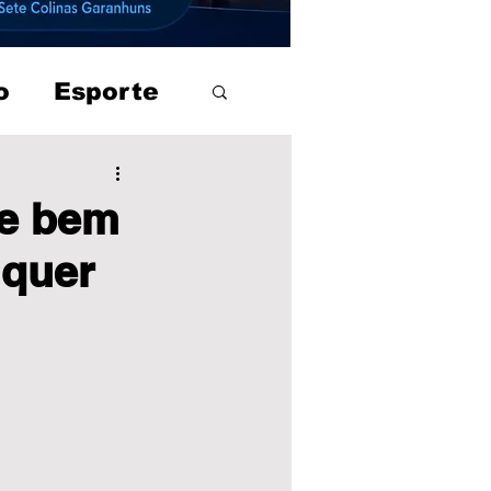
o
Esporte
ge bem
 quer