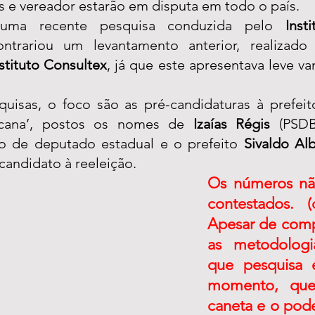
s e vereador estarão em disputa em todo o país.
uma recente pesquisa conduzida pelo 
Inst
ontrariou um levantamento anterior, realizado 
nstituto Consultex
, já que este apresentava leve v
isas, o foco são as pré-candidaturas à prefeit
ucana’, postos os nomes de 
Izaías Régis
 (PSDB
o de deputado estadual e o prefeito 
Sivaldo Al
candidato à reeleição. 
Os números nã
contestados. (
Apesar de comp
as metodologi
que pesquisa é
momento, que
caneta e o poder