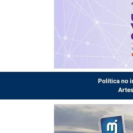
Política no 
Artes