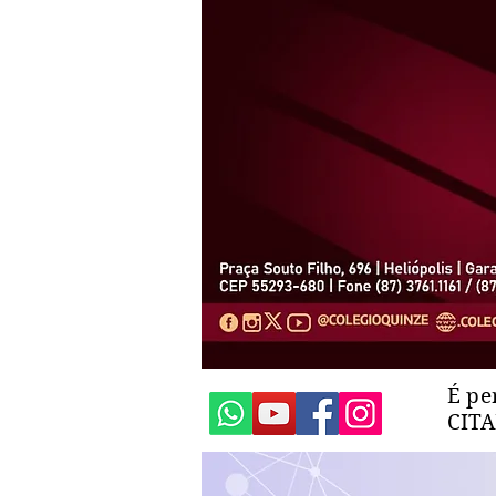
É pe
CIT