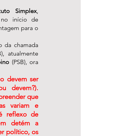
ituto Simplex
, 
no início de 
antagem para o 
o da chamada 
), atualmente 
bino
 (PSB), ora 
o devem ser 
ou devem?). 
reender que 
as variam e 
 reflexo de 
m detém a 
 político, os 