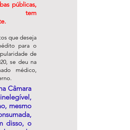
bas públicas, 
mente tem 
te.
os que deseja 
édito para o 
pularidade de 
20, se deu na 
mado médico, 
erno.
na Câmara 
nelegível, 
no, mesmo 
nsumada, 
m disso, o 