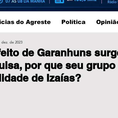
ícias do Agreste
Política
Opiniã
 dez. de 2023
feito de Garanhuns sur
isa, por que seu grupo
lidade de Izaías?