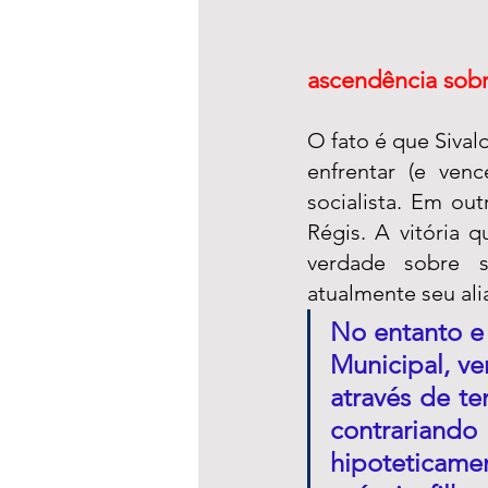
ascendência sobr
O fato é que Siva
enfrentar (e ven
socialista. Em ou
Régis. A vitória 
verdade sobre 
atualmente seu al
No entanto e 
Municipal, ve
através de te
contrarian
hipoteticamen