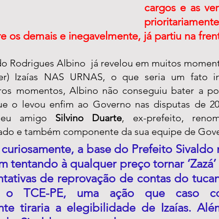
cargos e as ver
prioritaria
e os demais e inegavelmente, já partiu na fren
ldo Rodrigues Albino  já revelou em muitos moment
cer) Izaías NAS URNAS, o que seria um fato in
tros momentos, Albino não conseguiu bater a po
que o levou enfim ao Governo nas disputas de 20
seu amigo 
Silvino Duarte
, ex-prefeito, reno
iado e também componente da sua equipe de Gov
curiosamente, a base do Prefeito Sivaldo 
m tentando à qualquer preço tornar ‘Zazá’ i
ntativas de reprovação de contas do tuca
do o TCE-PE, uma ação que caso co
te tiraria a elegibilidade de Izaías. Alé