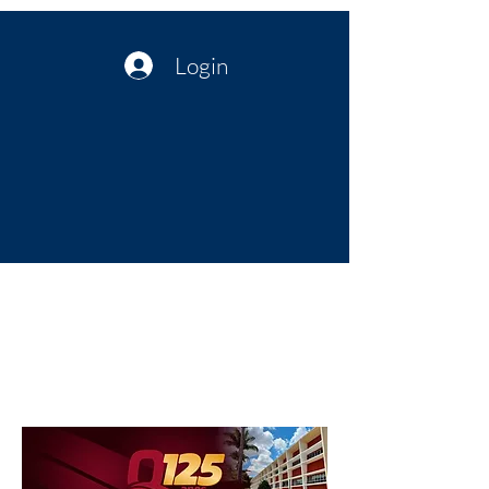
Login
Política no interior do Nordeste |
Notícias da administração Pública
| Cultura
Artes | Economia | Jornalismo
Político e Atualidades | Opinião