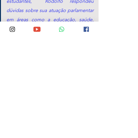
estudantes,  Rodolfo respondeu 
dúvidas sobre sua atuação parlamentar 
em áreas como a educação, saúde, 
segurança e falou sobre as Comissões 
Internas nas quais também atua no 
Congresso. 
Alguns vídeos mostrando pronunciamentos 
no Plenário da Câmara, críticas direcionadas 
à postura do Governador de Pernambuco 
durante o período mais duro da pandemia e 
até a sua abordagem inusitada em um 
hospital  de Garanhuns em plena 
madrugada levantaram aplausos da plateia.
O vídeo na íntegra está 
disponível no link: 
Aqui