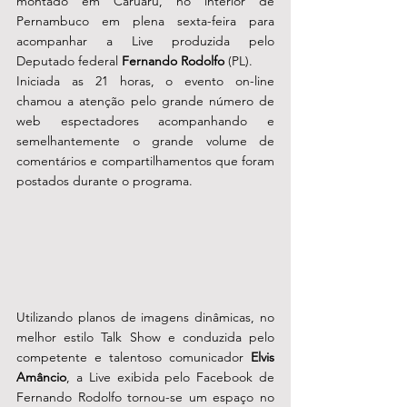
montado em Caruaru, no interior de 
Pernambuco em plena sexta-feira para 
acompanhar a Live produzida pelo 
Deputado federal 
Fernando Rodolfo
 (PL). 
Iniciada as 21 horas, o evento on-line 
chamou a atenção pelo grande número de 
web espectadores acompanhando e 
semelhantemente o grande volume de 
comentários e compartilhamentos que foram 
postados durante o programa.
Utilizando planos de imagens dinâmicas, no 
melhor estilo Talk Show e conduzida pelo 
competente e talentoso comunicador 
Elvis 
Amâncio
, a Live exibida pelo Facebook de 
Fernando Rodolfo tornou-se um espaço no 