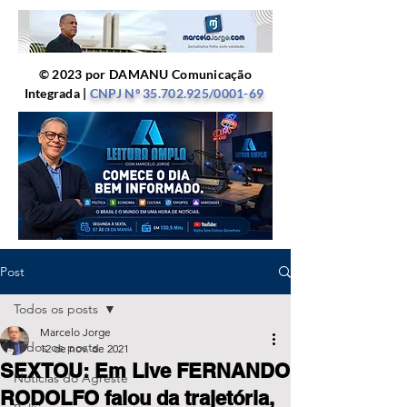
© 2023 por DAMANU Comunicação
Integrada |
CNPJ Nº
35.702.925
/0001-69
Post
Todos os posts
Marcelo Jorge
Todos os posts
12 de nov. de 2021
SEXTOU: Em Live FERNANDO
Notícias do Agreste
RODOLFO falou da trajetória,