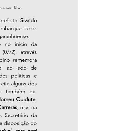
 e seu filho
refeito 
Sivaldo 
 embarque do ex 
aranhuense.  
 no início da 
07/2), através 
lbino rememora 
cial ao lado de 
des políticas e 
 cita alguns dos 
s também ex-
olomeu Quidute
, 
Carreras
, mas na 
o
, Secretário da 
 disposição do 
dual, que será 