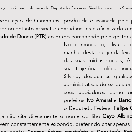
Cayo, do irmão Johnny e do Deputado Carreras, Sivaldo posa com Silvino
população de Garanhuns, produzida e assinada pelo p
zer no entanto assinatura partidária, está oficializado o
Andrade Duarte
 (PTB) ao grupo comandado pelo gestor g
No comunicado, divulgado
manhã desta segunda-feira (
das suas mídias sociais, A
sua trajetória política ini
Silvino, destaca as qualida
administrativas do ex-gestor,
seus apoiadores como o
prefeitos 
Ivo Amaral
 e 
Bart
o Deputado Federal 
Felipe 
 já não cita diretamente o nome do fiho 
Cayo Albin
m constantemente expondo, preferindo citar apenas a
ado apoiar 
“
nosso futuro candidato a Deputado Esta