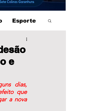
o
Esporte
adesão
o e
s dias,  
feito que 
gar a nova 