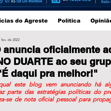
ícias do Agreste
Política
Opiniã
 fev. de 2022
anuncia oficialmente 
INO DUARTE ao seu grup
 “É daqui pra melhor!"
qual este blog vem anunciando há algun
z parte das estratégias políticas do pre
liza-se de nota oficial pessoal para propa