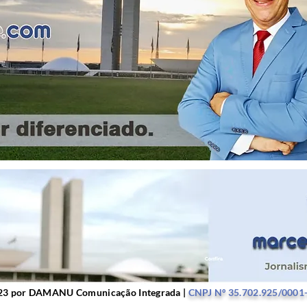
r DAMANU Comunicação Integrada |
CNPJ Nº 35.702.9
23 por DAMANU Comunicação Integrada |
CNPJ Nº 35.702.925/0001