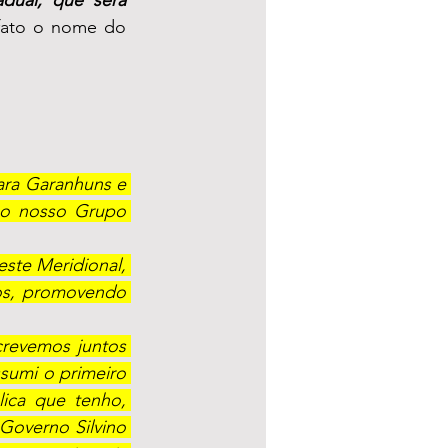
fato o nome do 
ara Garanhuns e 
ao nosso Grupo 
ste Meridional, 
s, promovendo 
revemos juntos 
sumi o primeiro 
ica que tenho, 
overno Silvino 