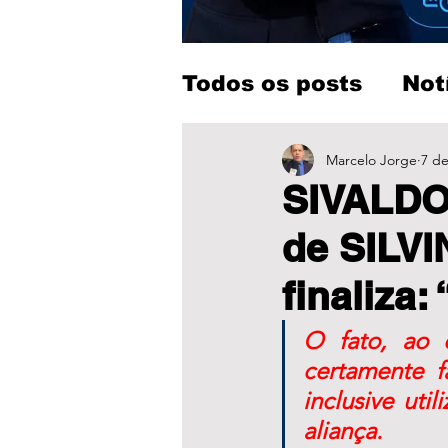
Todos os posts
Not
Entretenimento
Marcelo Jorge
7 de
SIVALDO 
de SILV
finaliza:
O fato, ao 
certamente fa
inclusive uti
aliança.