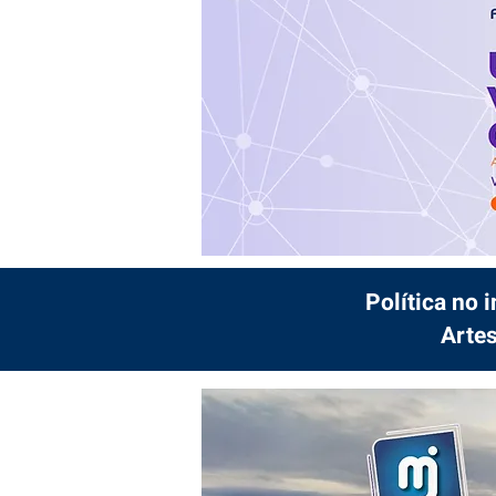
Política no 
Artes