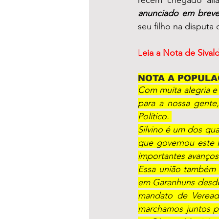
anunciado em brev
seu filho na disputa 
L
eia a Nota de Sival
NOTA A POPULA
Com muita alegria e 
para a nossa gente
Político. 
Silvino é um dos qua
que governou este 
importantes avanços
Essa união também 
em Garanhuns desde o
mandato de Vereado
marchamos juntos po