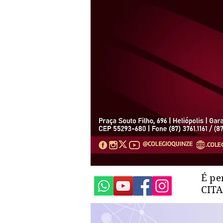
É pe
CIT