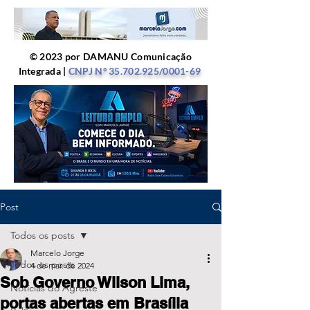
© 2023 por DAMANU Comunicação
Integrada |
CNPJ Nº
35.702.925
/0001-69
Post
Todos os posts
Marcelo Jorge
Todos os posts
4 de mar. de 2024
Sob Governo Wilson Lima,
Notícias do Agreste
portas abertas em Brasília