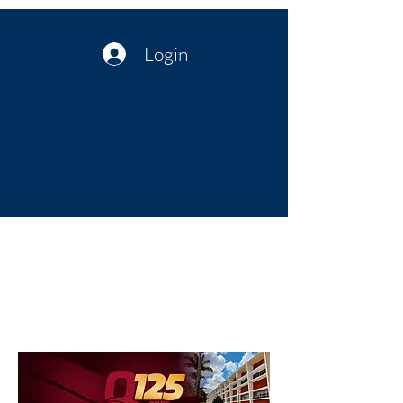
Login
Política no interior do Nordeste |
Notícias da administração Pública
| Cultura
Artes | Economia | Jornalismo
Político e Atualidades | Opinião