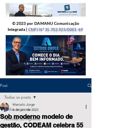
© 2023 por DAMANU Comunicação
Integrada |
CNPJ Nº
35.702.925
/0001-69
Post
Todos os posts
Marcelo Jorge
Todos os posts
6 de jun. de 2023
Sob moderno modelo de
Notícias do Agreste
gestão, CODEAM celebra 55