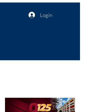
Login
Política no interior do Nordeste |
Notícias da administração Pública
| Cultura
Artes | Economia | Jornalismo
Político e Atualidades | Opinião