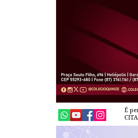
É pe
CIT