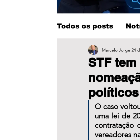
Todos os posts
Not
Entretenimento
Marcelo Jorge
24 d
STF tem 
nomeação
políticos
O caso volto
uma lei de 20
contratação d
vereadores na