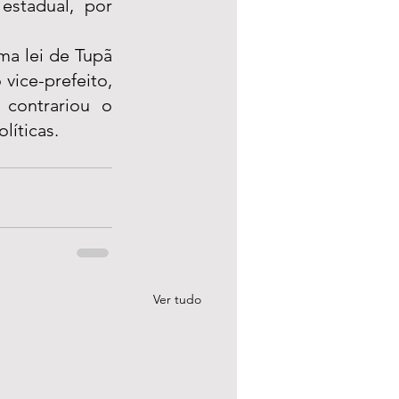
stadual, por 
a lei de Tupã 
vice-prefeito, 
contrariou o 
líticas.
Ver tudo