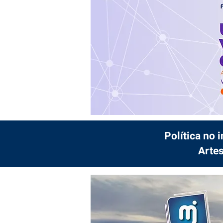
Política no 
Artes