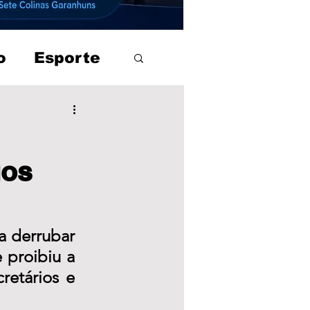
o
Esporte
gos
 derrubar 
proibiu a 
retários e 