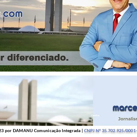
r DAMANU Comunicação Integrada |
CNPJ Nº 35.702.9
23 por DAMANU Comunicação Integrada |
CNPJ Nº 35.702.925/0001