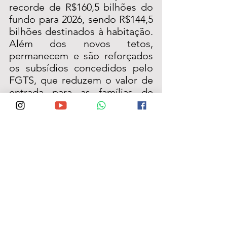
recorde de R$160,5 bilhões do 
fundo para 2026, sendo R$144,5 
bilhões destinados à habitação. 
Além dos novos tetos, 
permanecem e são reforçados 
os subsídios concedidos pelo 
FGTS, que reduzem o valor de 
entrada para as famílias de 
baixa renda.
Para 2026, estão previstos 
R$12,5 bilhões em descontos 
habitacionais, com maior 
concentração dos benefícios 
nas famílias de menor renda. 
Na prática, os subsídios podem 
chegar a até R$65 mil por 
família na Região Norte e R$55 
mil nas demais regiões do país, 
conforme a renda familiar e os 