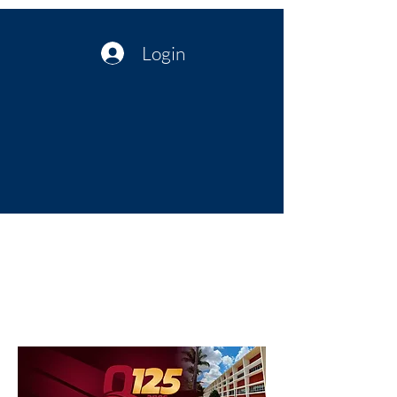
Login
Política no interior do Nordeste |
Notícias da administração Pública
| Cultura
Artes | Economia | Jornalismo
Político e Atualidades | Opinião