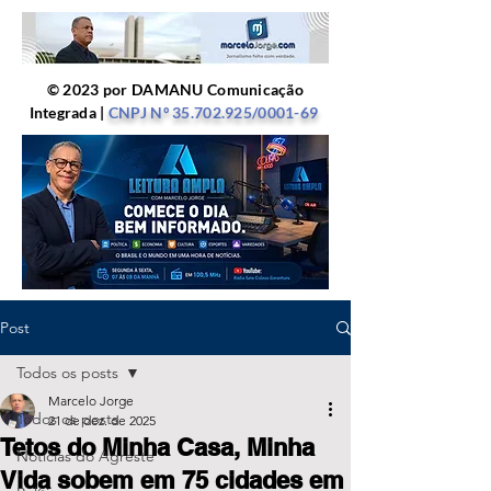
© 2023 por DAMANU Comunicação
Integrada |
CNPJ Nº
35.702.925
/0001-69
Post
Todos os posts
Marcelo Jorge
Todos os posts
21 de dez. de 2025
Tetos do Minha Casa, Minha
Notícias do Agreste
Vida sobem em 75 cidades em