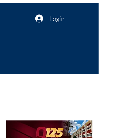
Login
Política no interior do Nordeste |
Notícias da administração Pública
| Cultura
Artes | Economia | Jornalismo
Político e Atualidades | Opinião