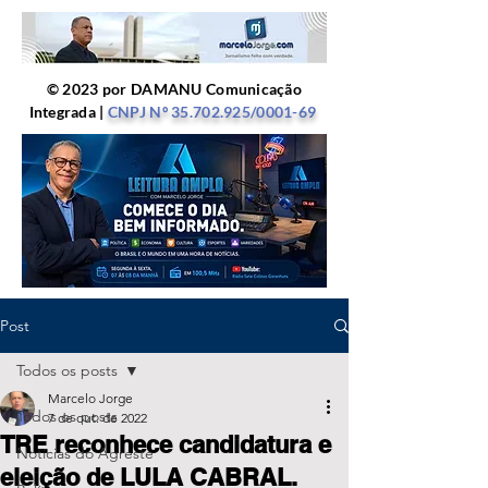
© 2023 por DAMANU Comunicação
Integrada |
CNPJ Nº
35.702.925
/0001-69
Post
Todos os posts
Marcelo Jorge
Todos os posts
7 de out. de 2022
TRE reconhece candidatura e
Notícias do Agreste
eleição de LULA CABRAL.