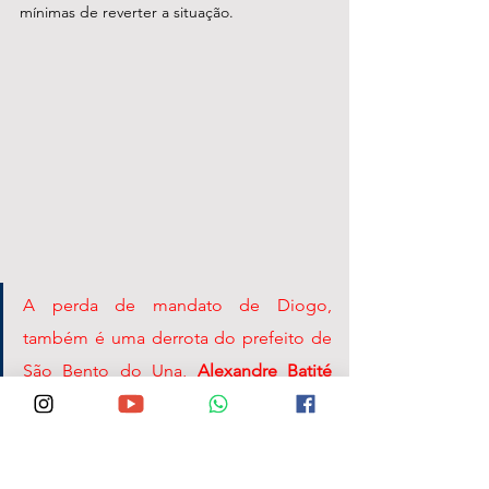
mínimas de reverter a situação.
A perda de mandato de Diogo, 
também é uma derrota do prefeito de 
São Bento do Una, 
Alexandre Batité
(MDB) que não conseguiu articular seu 
disperso grupo político e centrar 
esforços na eleição do aliado,  para 