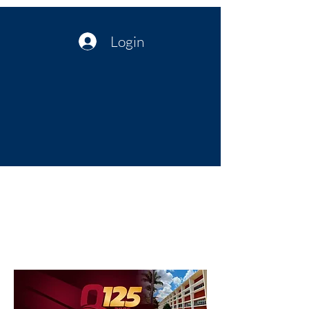
Login
Política no interior do Nordeste |
Notícias da administração Pública
| Cultura
Artes | Economia | Jornalismo
Político e Atualidades | Opinião