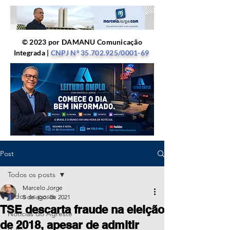
© 2023 por DAMANU Comunicação
Integrada |
CNPJ Nº
35.702.925
/0001-69
Post
Todos os posts
Marcelo Jorge
Todos os posts
5 de ago. de 2021
TSE descarta fraude na eleição
Notícias do Agreste
de 2018, apesar de admitir