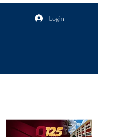
Login
Política no interior do Nordeste |
Notícias da administração Pública
| Cultura
Artes | Economia | Jornalismo
Político e Atualidades | Opinião