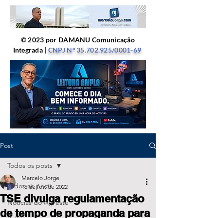
© 2023 por DAMANU Comunicação
Integrada |
CNPJ Nº
35.702.925
/0001-69
Post
Todos os posts
Marcelo Jorge
Todos os posts
15 de fev. de 2022
TSE divulga regulamentação
Notícias do Agreste
de tempo de propaganda para